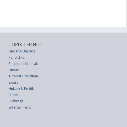
TOPIK TER HOT
Undang-Undang
Pendidikan
Perjanjian Kontrak
Umum
Tutorial / Panduan
Sastra
Hukum & Politik
Bisnis
Olahraga
Entertainment