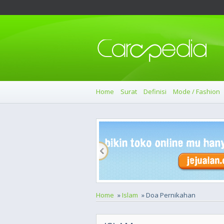
Home
Surat
Definisi
Mode / Fashion
Home
»
Islam
» Doa Pernikahan