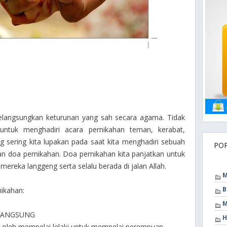
elangsungkan keturunan yang sah secara agama. Tidak
untuk menghadiri acara pernikahan teman, kerabat,
ng sering kita lupakan pada saat kita menghadiri sebuah
PO
n doa pernikahan. Doa pernikahan kita panjatkan untuk
ereka langgeng serta selalu berada di jalan Allah.
M
B
nikahan:
M
RLANGSUNG
H
n oleh mempelai lelaki untuk mempelai perempuan