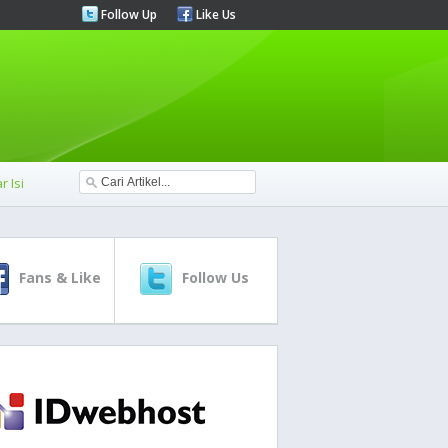
Follow Up
Like Us
r Isi
Fans & Like
Follow Us