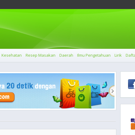
Kesehatan
Resep Masakan
Daerah
Ilmu Pengetahuan
Lirik
Dafta