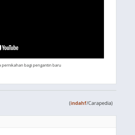
a pernikahan bagi pengantin baru
(
indahf
/Carapedia)