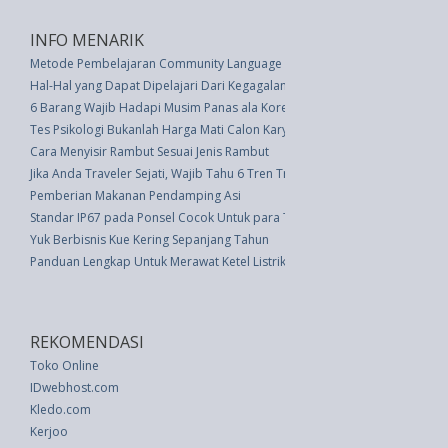
INFO MENARIK
Metode Pembelajaran Community Language Learning (CLL)
Hal-Hal yang Dapat Dipelajari Dari Kegagalan Hubungan di Masa Lalu
6 Barang Wajib Hadapi Musim Panas ala Korea
Tes Psikologi Bukanlah Harga Mati Calon Karyawan
Cara Menyisir Rambut Sesuai Jenis Rambut
Jika Anda Traveler Sejati, Wajib Tahu 6 Tren Traveling Saat Ini
Pemberian Makanan Pendamping Asi
Standar IP67 pada Ponsel Cocok Untuk para Traveler
Yuk Berbisnis Kue Kering Sepanjang Tahun
Panduan Lengkap Untuk Merawat Ketel Listrik Anda
REKOMENDASI
Toko Online
IDwebhost.com
Kledo.com
Kerjoo