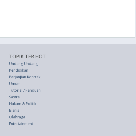
TOPIK TER HOT
Undang-Undang
Pendidikan
Perjanjian Kontrak
Umum
Tutorial / Panduan
Sastra
Hukum & Politik
Bisnis
Olahraga
Entertainment