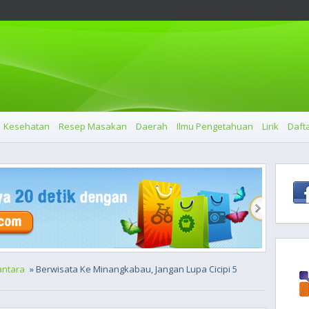
Kesehatan
Resep Masakan
Daerah
Ilmu Pengetahuan
Lirik
Dafta
ntara
» Berwisata Ke Minangkabau, Jangan Lupa Cicipi 5