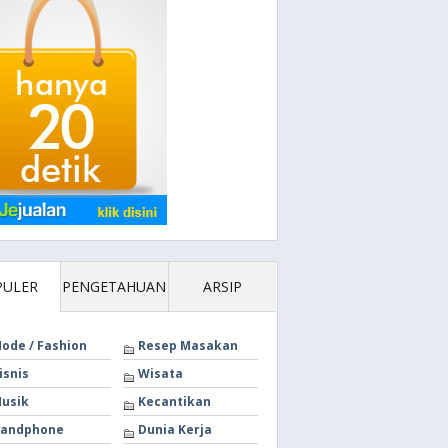
PULER
PENGETAHUAN
ARSIP
ode / Fashion
Resep Masakan
isnis
Wisata
usik
Kecantikan
andphone
Dunia Kerja