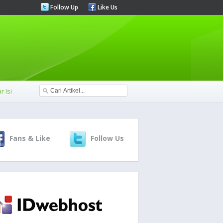
Follow Up
Like Us
r Isi
Fans & Like
Follow Us