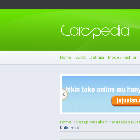
Home
Surat
Definisi
Mode / Fashion
Home
»
Resep Masakan
»
Masakan Nusa
Kuliner Ini