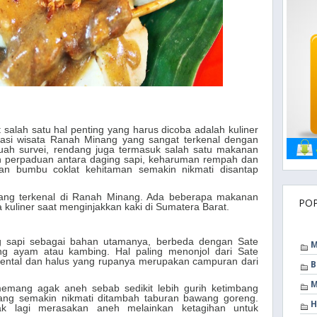
 salah satu hal penting yang harus dicoba adalah kuliner
inasi wisata Ranah Minang yang sangat terkenal dengan
ah survei, rendang juga termasuk salah satu makanan
n perpaduan antara daging sapi, keharuman rempah dan
an bumbu coklat kehitaman semakin nikmati disantap
ang terkenal di Ranah Minang. Ada beberapa makanan
PO
 kuliner saat menginjakkan kaki di Sumatera Barat.
 sapi sebagai bahan utamanya, berbeda dengan Sate
M
 ayam atau kambing. Hal paling menonjol dari Sate
ental dan halus yang rupanya merupakan campuran dari
B
M
memang agak aneh sebab sedikit lebih gurih ketimbang
dang semakin nikmati ditambah taburan bawang goreng.
H
k lagi merasakan aneh melainkan ketagihan untuk