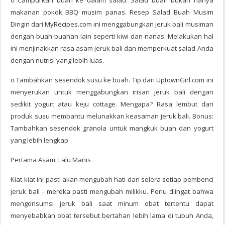
o Campurkan buah ke dalam salad. Salad buah bukan hanya
makanan pokok BBQ musim panas. Resep Salad Buah Musim
Dingin dari MyRecipes.com ini menggabungkan jeruk bali musiman
dengan buah-buahan lain seperti kiwi dan nanas. Melakukan hal
ini menjinakkan rasa asam jeruk bali dan memperkuat salad Anda
dengan nutrisi yang lebih luas.
o Tambahkan sesendok susu ke buah. Tip dari UptownGirl.com ini
menyerukan untuk menggabungkan irisan jeruk bali dengan
sedikit yogurt atau keju cottage. Mengapa? Rasa lembut dari
produk susu membantu melunakkan keasaman jeruk bali. Bonus:
Tambahkan sesendok granola untuk mangkuk buah dan yogurt
yang lebih lengkap.
Pertama Asam, Lalu Manis
Kiat-kiat ini pasti akan mengubah hati dan selera setiap pembenci
jeruk bali - mereka pasti mengubah milikku. Perlu diingat bahwa
mengonsumsi jeruk bali saat minum obat tertentu dapat
menyebabkan obat tersebut bertahan lebih lama di tubuh Anda,