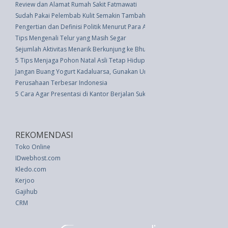
Review dan Alamat Rumah Sakit Fatmawati
Sudah Pakai Pelembab Kulit Semakin Tambah Kering, Apa Penyebabnya?
Pengertian dan Definisi Politik Menurut Para Ahli
Tips Mengenali Telur yang Masih Segar
Sejumlah Aktivitas Menarik Berkunjung ke Bhutan
5 Tips Menjaga Pohon Natal Asli Tetap Hidup
Jangan Buang Yogurt Kadaluarsa, Gunakan Untuk Hal Ini
Perusahaan Terbesar Indonesia
5 Cara Agar Presentasi di Kantor Berjalan Sukses
REKOMENDASI
Toko Online
IDwebhost.com
Kledo.com
Kerjoo
Gajihub
CRM