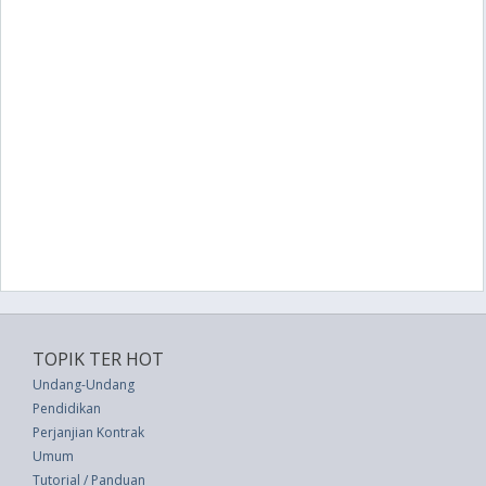
TOPIK TER HOT
Undang-Undang
Pendidikan
Perjanjian Kontrak
Umum
Tutorial / Panduan