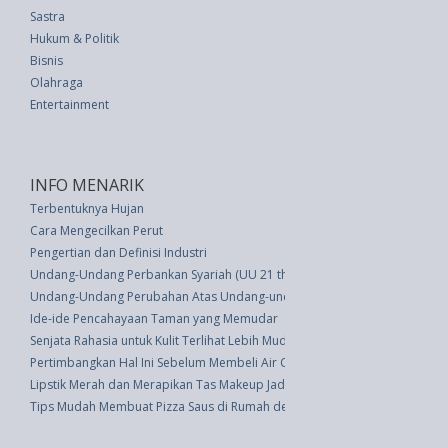
Sastra
Hukum & Politik
Bisnis
Olahraga
Entertainment
INFO MENARIK
Terbentuknya Hujan
Cara Mengecilkan Perut
Pengertian dan Definisi Industri
Undang-Undang Perbankan Syariah (UU 21 thn 2008)
Undang-Undang Perubahan Atas Undang-undang Nomor 3 Tahun 1998 Ten
Ide-ide Pencahayaan Taman yang Memudar
Senjata Rahasia untuk Kulit Terlihat Lebih Muda: Apakah Hyaluronic Acid?
Pertimbangkan Hal Ini Sebelum Membeli Air Conditioner
Lipstik Merah dan Merapikan Tas Makeup Jadi Kebiasaan Unik Emma Wat
Tips Mudah Membuat Pizza Saus di Rumah dengan Teflon