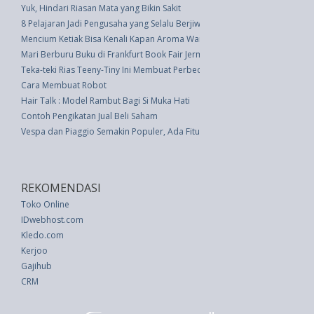
Yuk, Hindari Riasan Mata yang Bikin Sakit
8 Pelajaran Jadi Pengusaha yang Selalu Berjiwa Muda
Mencium Ketiak Bisa Kenali Kapan Aroma Wanita Paling Menarik
Mari Berburu Buku di Frankfurt Book Fair Jerman 2016
Teka-teki Rias Teeny-Tiny Ini Membuat Perbedaan Besar
Cara Membuat Robot
Hair Talk : Model Rambut Bagi Si Muka Hati
Contoh Pengikatan Jual Beli Saham
Vespa dan Piaggio Semakin Populer, Ada Fitur Baru dan Aturan Garansi M
REKOMENDASI
Toko Online
IDwebhost.com
Kledo.com
Kerjoo
Gajihub
CRM