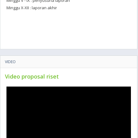
Minggu V - IX : penyusuna laporan
Minggu X-XII : laporan akhir
VIDEO
Video proposal riset