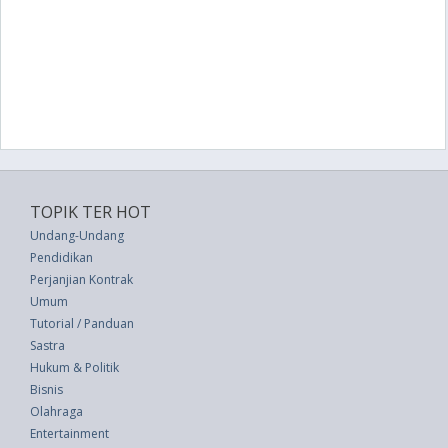
TOPIK TER HOT
Undang-Undang
Pendidikan
Perjanjian Kontrak
Umum
Tutorial / Panduan
Sastra
Hukum & Politik
Bisnis
Olahraga
Entertainment