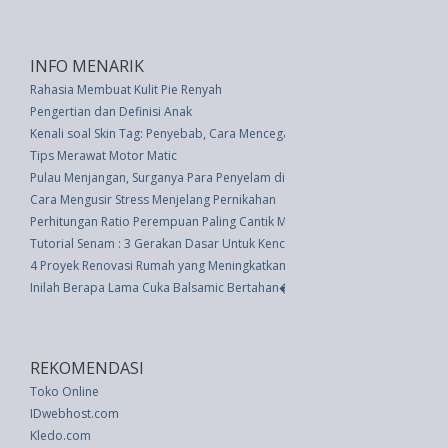
INFO MENARIK
Rahasia Membuat Kulit Pie Renyah
Pengertian dan Definisi Anak
Kenali soal Skin Tag: Penyebab, Cara Mencegah dan Mengobati
Tips Merawat Motor Matic
Pulau Menjangan, Surganya Para Penyelam di Bali
Cara Mengusir Stress Menjelang Pernikahan
Perhitungan Ratio Perempuan Paling Cantik Menurut Sains
Tutorial Senam : 3 Gerakan Dasar Untuk Kencangkan Bokong
4 Proyek Renovasi Rumah yang Meningkatkan Nilai Jual Kembali
Inilah Berapa Lama Cuka Balsamic Bertahan�dan Cara Menyimpannya y
REKOMENDASI
Toko Online
IDwebhost.com
Kledo.com