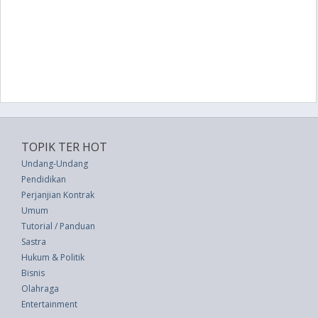
TOPIK TER HOT
Undang-Undang
Pendidikan
Perjanjian Kontrak
Umum
Tutorial / Panduan
Sastra
Hukum & Politik
Bisnis
Olahraga
Entertainment