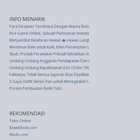
INFO MENARIK
Para Desainer Terobsesi Dengan Warna Bold dan Regal Pantone Tahun In
Rice Game Online, Sebuah Permainan Investasi Online
Menyambut Kelahiran Hewan � Hewan Langka di Dunia
Mentimun Baik untuk Kulit, Bikin Penampilan Lebih Muda Beberapa Tahun
Studi, Produk Perawatan Pribadi Sebabkan Anak-Anak Ke UGD Setiap Dua
Undang-Undang Anggaran Pendapatan Dan Belanja Negara Tahun 1968 (U
Undang-Undang Kepabeanan (UU 10 thn 1995)
Faktanya, Tidak Semua Sayuran Bisa Dijadikan Smoothies
3 Gaya Outfit Sehari-hari untuk Menegaskan Lengan Anda
Proses Pembuatan Batik Tulis
REKOMENDASI
Toko Online
IDwebhost.com
Kledo.com