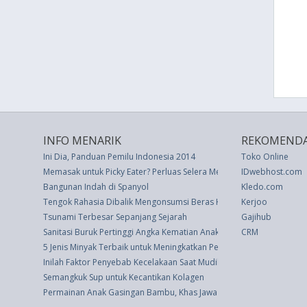
INFO MENARIK
REKOMENDA
Ini Dia, Panduan Pemilu Indonesia 2014
Toko Online
Memasak untuk Picky Eater? Perluas Selera Mereka dengan Perubaha
IDwebhost.com
Bangunan Indah di Spanyol
Kledo.com
Tengok Rahasia Dibalik Mengonsumsi Beras Hitam, Perlu Dicoba
Kerjoo
Tsunami Terbesar Sepanjang Sejarah
Gajihub
Sanitasi Buruk Pertinggi Angka Kematian Anak di Indonesia
CRM
5 Jenis Minyak Terbaik untuk Meningkatkan Pertumbuhan Rambut
Inilah Faktor Penyebab Kecelakaan Saat Mudik
Semangkuk Sup untuk Kecantikan Kolagen
Permainan Anak Gasingan Bambu, Khas Jawa Tengah