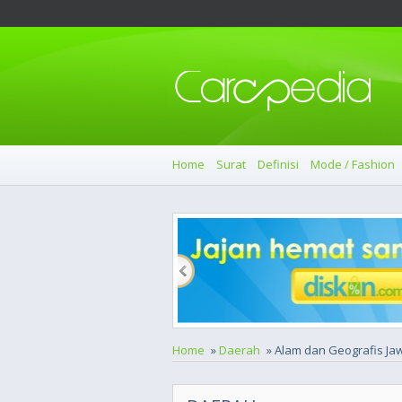
Home
Surat
Definisi
Mode / Fashion
Home
»
Daerah
» Alam dan Geografis Ja