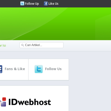
Follow Up
Like Us
r Isi
Fans & Like
Follow Us