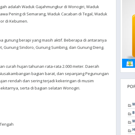
gah adalah Waduk Gajahmungkur di Wonogiri, Waduk
Rawa Pening di Semarang, Waduk Cacaban di Tegal, Waduk
or di Kebumen.
pa gunung berapi yang masih aktif. Beberapa di antaranya
t, Gunung Sindoro, Gunung Sumbing, dan Gunung Dieng.
ngan curah hujan tahunan rata-rata 2.000 meter. Daerah
di Nusakambangan bagian barat, dan sepanjang Pegunungan
jan rendah dan sering terjadi kekeringan di musim
PO
kitarnya, serta di bagian selatan Wonogiri.
M
B
M
 Tengah
H