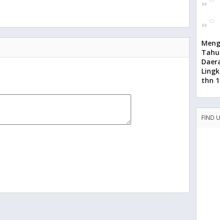
Meng
Tahu
Daer
Lingk
thn 1
FIND 