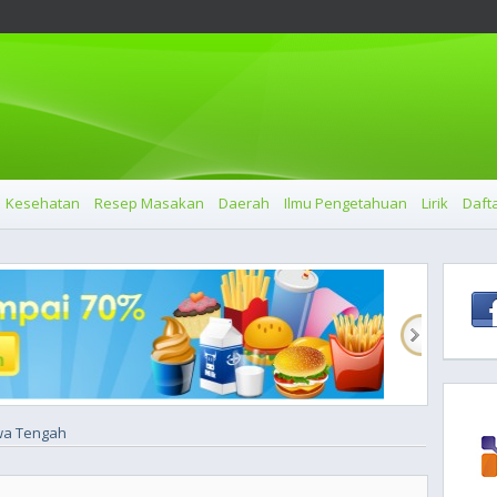
Kesehatan
Resep Masakan
Daerah
Ilmu Pengetahuan
Lirik
Dafta
wa Tengah