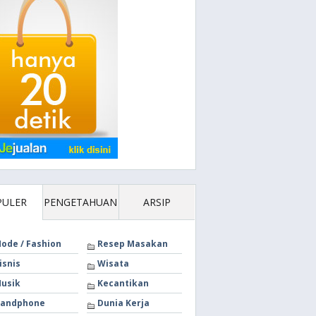
PULER
PENGETAHUAN
ARSIP
ode / Fashion
Resep Masakan
isnis
Wisata
usik
Kecantikan
andphone
Dunia Kerja