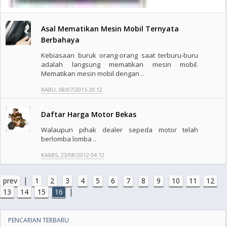
Asal Mematikan Mesin Mobil Ternyata
Berbahaya
Kebiasaan buruk orang-orang saat terburu-buru
adalah langsung mematikan mesin mobil.
Mematikan mesin mobil dengan ..
RABU, 08/07/2015 20:12
Daftar Harga Motor Bekas
Walaupun pihak dealer sepeda motor telah
berlomba lomba ..
KAMIS, 23/08/2012 04:12
|
prev
1
2
3
4
5
6
7
8
9
10
11
12
|
13
14
15
16
PENCARIAN TERBARU