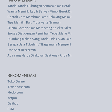
INFO MENARIK
Tanda-Tanda Hubungan Asmara Akan Berakhir, Kenali Sejak Dini
Wanita Memiliki Lebih Banyak Mimpi Buruk Daripada Pria � Inilah Alasan
Contoh Cara Membuat Latar Belakang Makalah
Tips Memilih Baju Tidur yang Nyaman
Selena Gomez Akan Merancang Koleksi Pakaian Pertama untuk Coach
Sukses Diet dengan Pemilihan Tepat Menu Makan Siang
Diundang Makan Siang, Anda Tidak Akan Salah Tampil dengan Busana Ini
Berapa Usia Tubuhmu? Bagaimana Memperbaikinya�
Doa Saat Bercermin
Apa yang Harus Dilakukan Saat Anak Anda Menatap Seseorang dengan B
REKOMENDASI
Toko Online
IDwebhost.com
Kledo.com
Kerjoo
Gajihub
CRM