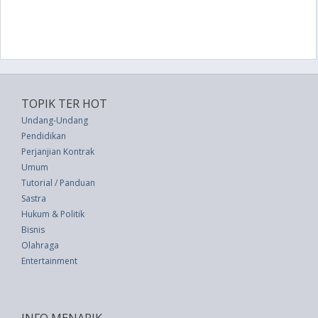
TOPIK TER HOT
Undang-Undang
Pendidikan
Perjanjian Kontrak
Umum
Tutorial / Panduan
Sastra
Hukum & Politik
Bisnis
Olahraga
Entertainment