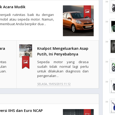
uk Acara Mudik
njadi rutinitas baik itu dengan
mobil atau sepeda motor. Namun,
membuat Anda berpikir dua ..
ara
Knalpot Mengeluarkan Asap
Putih, Ini Penyebabnya
itas
Sepeda motor yang dirasa
ulan
sudah tidak normal lagi perlu
uan.
untuk dilakukan diagnosis dan
pengenalan ..
SELASA, 19/05/2015 11:12
ersi IIHS dan Euro NCAP