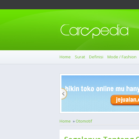
Home
Surat
Definisi
Mode / Fashion
Home
»
Otomotif