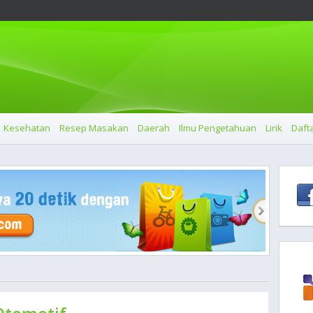
Kesehatan
Resep Masakan
Daerah
Ilmu Pengetahuan
Lirik
Dafta