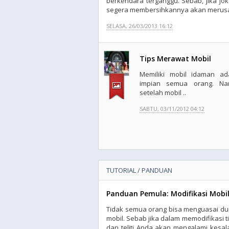
berkendara terganggu. Sebab, jika jo
segera membersihkannya akan merusak
SELASA, 26/03/2013 16:12
Tips Merawat Mobil
Memiliki mobil idaman ad
impian semua orang. N
setelah mobil ..
SABTU, 03/11/2012 04:12
TUTORIAL / PANDUAN
Panduan Pemula: Modifikasi Mobi
Tidak semua orang bisa menguasai dun
mobil. Sebab jika dalam memodifikasi
dan teliti Anda akan mengalami kesal