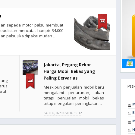
u
ban sepeda motor palsu membuat
kepolisian mencatat hampir 34.000
n palsu jika dipakai mudah ..
Jakarta, Pegang Rekor
Harga Mobil Bekas yang
Paling Bervariasi
ang
arus
PO
Meskipun penjualan mobil baru
uruh
mengalami penurunan, akan
tetapi penjualan mobil bekas
tetap mengalami peningkatan. ..
M
B
SABTU, 02/01/2016 19:12
M
H