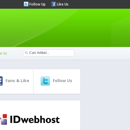
Follow Up
Like Us
r Isi
Fans & Like
Follow Us