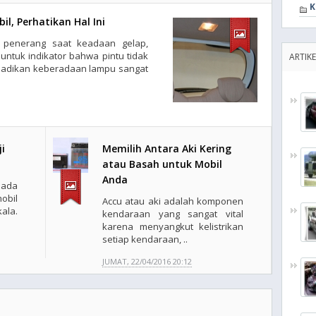
K
, Perhatikan Hal Ini
 penerang saat keadaan gelap,
 untuk indikator bahwa pintu tidak
ARTIK
enjadikan keberadaan lampu sangat
ji
Memilih Antara Aki Kering
atau Basah untuk Mobil
Anda
pada
obil
Accu atau aki adalah komponen
ala.
kendaraan yang sangat vital
karena menyangkut kelistrikan
setiap kendaraan, ..
JUMAT, 22/04/2016 20:12