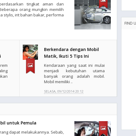
berdasarkan tingkat aman dan
 Beberapa orang mungkin memilih
stylis, irit bahan bakar, performa
FIND 
Berkendara dengan Mobil
i
Matik, Ikuti 5 Tips Ini
 rem
Kendaraan yang saat ini mulai
ing
menjadi kebutuhan utama
ukan
banyak orang adalah mobil.
Mobil memiliki ..
SELASA, 09/12/2014 20:12
bil untuk Pemula
orang dapat melakukannya. Sebab,