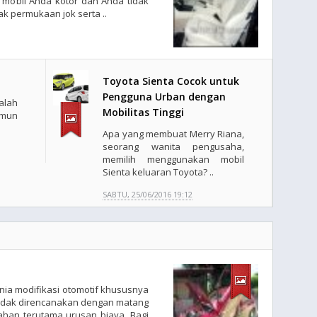
k mobil Anda kotor dan Anda tidak
 permukaan jok serta ..
Toyota Sienta Cocok untuk
Pengguna Urban dengan
alah
Mobilitas Tinggi
amun
Apa yang membuat Merry Riana,
seorang wanita pengusaha,
memilih menggunakan mobil
Sienta keluaran Toyota? ..
SABTU, 25/06/2016 19:12
l
ia modifikasi otomotif khususnya
 tidak direncanakan dengan matang
ahan terutama urusan biaya. Bagi