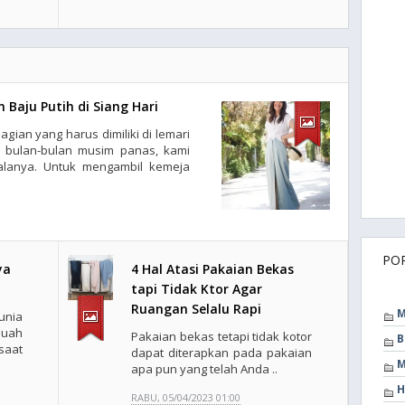
 Baju Putih di Siang Hari
agian yang harus dimiliki di lemari
a bulan-bulan musim panas, kami
alanya. Untuk mengambil kemeja
PO
ya
4 Hal Atasi Pakaian Bekas
tapi Tidak Ktor Agar
Ruangan Selalu Rapi
M
unia
uah
Pakaian bekas tetapi tidak kotor
B
saat
dapat diterapkan pada pakaian
M
apa pun yang telah Anda ..
H
RABU, 05/04/2023 01:00