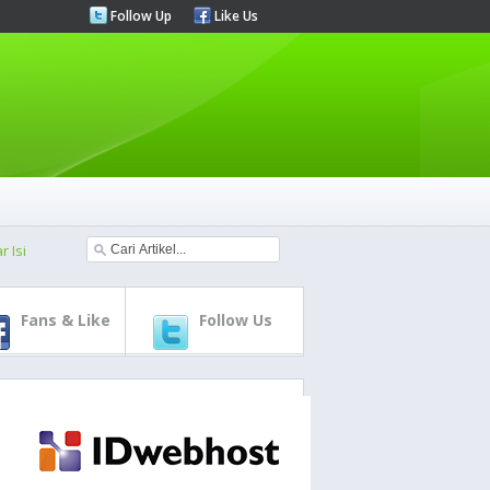
Follow Up
Like Us
r Isi
Fans & Like
Follow Us