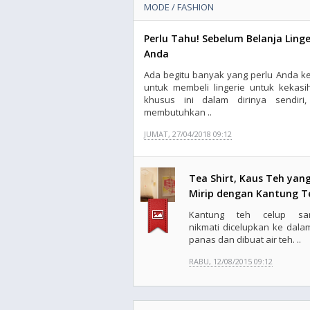
MODE / FASHION
Perlu Tahu! Sebelum Belanja Ling
Anda
Ada begitu banyak yang perlu Anda 
untuk membeli lingerie untuk kekasi
khusus ini dalam dirinya sendiri,
membutuhkan ..
JUMAT, 27/04/2018 09:12
Tea Shirt, Kaus Teh yan
Mirip dengan Kantung T
Kantung teh celup san
nikmati dicelupkan ke dalam
panas dan dibuat air teh. ..
RABU, 12/08/2015 09:12