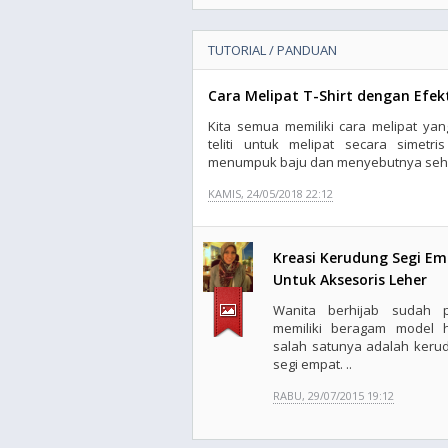
TUTORIAL / PANDUAN
Cara Melipat T-Shirt dengan Efek
Kita semua memiliki cara melipat yan
teliti untuk melipat secara simet
menumpuk baju dan menyebutnya sehari
KAMIS, 24/05/2018 22:12
Kreasi Kerudung Segi E
Untuk Aksesoris Leher
Wanita berhijab sudah p
memiliki beragam model h
salah satunya adalah keru
segi empat. ..
RABU, 29/07/2015 19:12