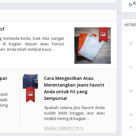
K
ARTIK
tif
g berbeda-beda, baik kita sangat
ris di bagian depan atau hanya
. Anda telah melipat kaus ..
mpat
Cara Mengecilkan Atau
Merentangkan Jeans Favorit
Anda untuk Fit yang
asti
Sempurna!
ijab
dung
Apakah celana jins favorit Anda
sudah lebih longgar, aus atau
sedikit miring di bagian ..
SELASA, 15/08/2017 19:12