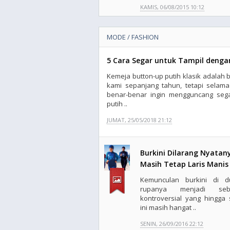
KAMIS, 06/08/2015 10:12
MODE / FASHION
5 Cara Segar untuk Tampil dengan
Kemeja button-up putih klasik adalah b
kami sepanjang tahun, tetapi selam
benar-benar ingin mengguncang seg
putih ..
JUMAT, 25/05/2018 21:12
Burkini Dilarang Nyatan
Masih Tetap Laris Manis
Kemunculan burkini di d
rupanya menjadi seb
kontroversial yang hingga 
ini masih hangat ..
SENIN, 26/09/2016 22:12