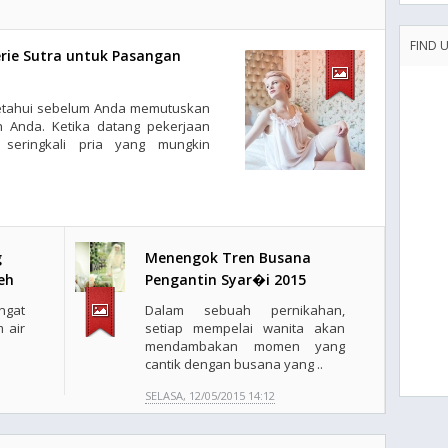
FIND 
erie Sutra untuk Pasangan
ketahui sebelum Anda memutuskan
h Anda. Ketika datang pekerjaan
 seringkali pria yang mungkin
g
Menengok Tren Busana
eh
Pengantin Syar�i 2015
gat
Dalam sebuah pernikahan,
 air
setiap mempelai wanita akan
mendambakan momen yang
cantik dengan busana yang ..
SELASA, 12/05/2015 14:12