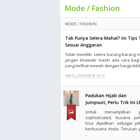
Mode / Fashion
MODE / FASHION
Tak Punya Selera Mahal? Ini Tip
Sesuai Anggaran
Tidak memiliki selera barang-barang m
jangan khawatir masih ada cara bag
yang terlihat mewah dengan harga lebih
SABTU, 02/06/2018 10:12
Padukan Hijab dan
Jumpsuit, Perlu Trik Ini L
Untuk menampilkan g
sophisticated, busana jum
bisa dijadikan sebagai pil
berbusana Anda. Terusan 
..