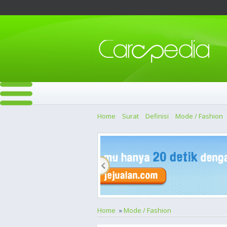
Home
Surat
Definisi
Mode / Fashion
Home
»
Mode / Fashion