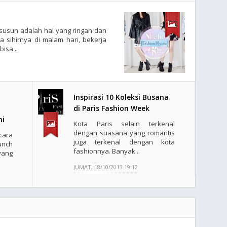
ersusun adalah hal yang ringan dan
a sihirnya di malam hari, bekerja
isa ..
Inspirasi 10 Koleksi Busana
di Paris Fashion Week
ni
Kota Paris selain terkenal
dengan suasana yang romantis
 cara
juga terkenal dengan kota
unch
fashionnya. Banyak ..
yang
JUMAT, 18/10/2013 19:12