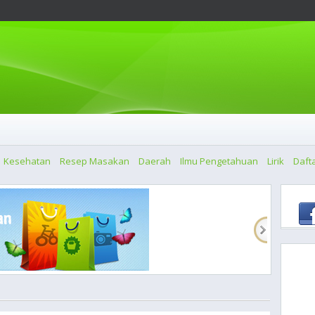
Kesehatan
Resep Masakan
Daerah
Ilmu Pengetahuan
Lirik
Dafta