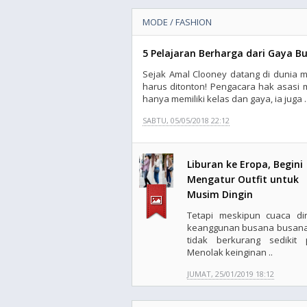
MODE / FASHION
5 Pelajaran Berharga dari Gaya B
Sejak Amal Clooney datang di dunia m
harus ditonton! Pengacara hak asasi m
hanya memiliki kelas dan gaya, ia juga .
SABTU, 05/05/2018 22:12
Liburan ke Eropa, Begini
Mengatur Outfit untuk
Musim Dingin
Tetapi meskipun cuaca din
keanggunan busana busana
tidak berkurang sedikit 
Menolak keinginan ..
JUMAT, 25/01/2019 18:12