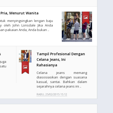
k Pria, Menurut Wanita
untuk menyingsingkan lengan baju
 oleh John Lonsdale Jika Anda
han pakaian Anda, Anda bukan ..
s
Tampil Profesional Dengan
Celana Jeans, Ini
juga
Rahasianya
satu
Celana jeans memang
diasosiasikan dengan suasana
kasual, santai. Bahkan dalam
sejarahnya celana jeans ini ..
RABU, 25/02/2015 15:12