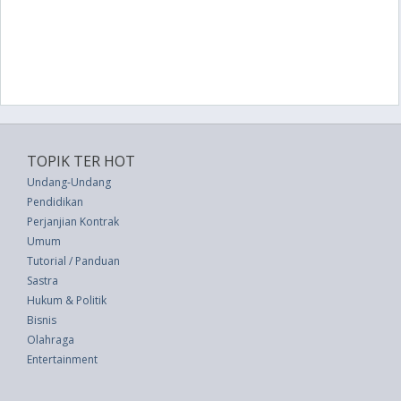
TOPIK TER HOT
Undang-Undang
Pendidikan
Perjanjian Kontrak
Umum
Tutorial / Panduan
Sastra
Hukum & Politik
Bisnis
Olahraga
Entertainment