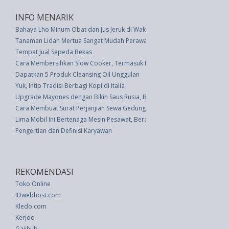
INFO MENARIK
Bahaya Lho Minum Obat dan Jus Jeruk di Waktu Bersamaan
Tanaman Lidah Mertua Sangat Mudah Perawatannya Dengan 5 Tips Ahli In
Tempat Jual Sepeda Bekas
Cara Membersihkan Slow Cooker, Termasuk Noda Tersangkut yang Sulit
Dapatkan 5 Produk Cleansing Oil Unggulan
Yuk, Intip Tradisi Berbagi Kopi di Italia
Upgrade Mayones dengan Bikin Saus Rusia, Basil Aioli, dan Lainnya
Cara Membuat Surat Perjanjian Sewa Gedung Beserta Contoh
Lima Mobil Ini Bertenaga Mesin Pesawat, Berani Coba?
Pengertian dan Definisi Karyawan
REKOMENDASI
Toko Online
IDwebhost.com
Kledo.com
Kerjoo
Gajihub