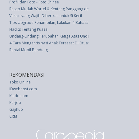
Profil dan Foto - Foto Shinee
Resep Mudah Wortel & Kentang Panggang dengan Krim Asam Horseradis
Vaksin yang Wajib Diberikan untuk Si Kecil
Tips Upgrade Penampilan, Lakukan 4 Bahasa Tubuh �Micro-Moves� Ini S
Hadits Tentang Puasa
Undang-Undang Perubahan Ketiga Atas Undang-undang Nomor 7 Tahun 19
4 Cara Mengantisipasi Anak Tersesat Di Situasi Keramaian
Rental Mobil Bandung
REKOMENDASI
Toko Online
IDwebhost.com
Kledo.com
Kerjoo
Gajihub
CRM