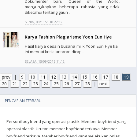
Dokumenter baru, Queen of the World,
mengungkapkan beberapa rahasia yang tidak
diketahui tentang gaun ..
SENIN, 08/10/2018 22:12
Karya Fashion Plagiarisme Yoon Eun Hye
Hasil karya desain busana milik Yoon Eun Hye kali
ini menuai kritik lantaran dicap ..
SELASA, 15/09/2015 11:12
|
prev
9
10
11
12
13
14
15
16
17
18
19
|
20
21
22
23
24
25
26
27
28
next
PENCARIAN TERBARU
Personil boyfriend yang operasi plastik. Member boyfriend yang
operasi plastik. Urutan member boyfriend terkaya. Member
boyfriend terkaya. Member boyfriend yang melakukan oplas.