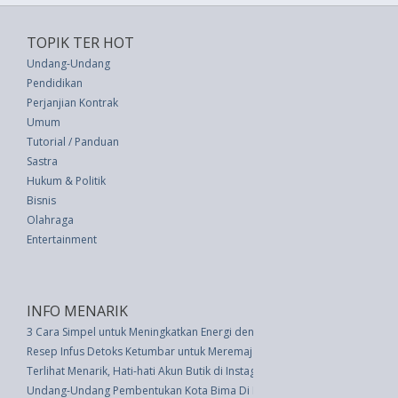
TOPIK TER HOT
Undang-Undang
Pendidikan
Perjanjian Kontrak
Umum
Tutorial / Panduan
Sastra
Hukum & Politik
Bisnis
Olahraga
Entertainment
INFO MENARIK
3 Cara Simpel untuk Meningkatkan Energi dengan Makanan
Resep Infus Detoks Ketumbar untuk Meremajakan Tubuh dan Pikiran
Terlihat Menarik, Hati-hati Akun Butik di Instagram dan Facebook Bisa Pal
Undang-Undang Pembentukan Kota Bima Di Provinsi Nusa Tenggara Barat