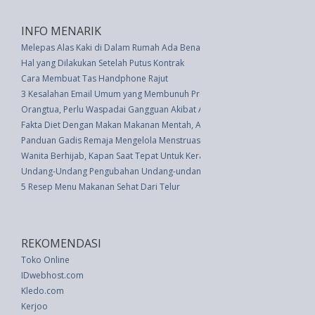
INFO MENARIK
Melepas Alas Kaki di Dalam Rumah Ada Benarnya Secara Ilmiah
Hal yang Dilakukan Setelah Putus Kontrak
Cara Membuat Tas Handphone Rajut
3 Kesalahan Email Umum yang Membunuh Produktivitas Di Tempat Kerja
Orangtua, Perlu Waspadai Gangguan Akibat Anak Kurang Tidur
Fakta Diet Dengan Makan Makanan Mentah, Amankah?
Panduan Gadis Remaja Mengelola Menstruasi Anda
Wanita Berhijab, Kapan Saat Tepat Untuk Keramas?
Undang-Undang Pengubahan Undang-undang No. 1 Tahun 1950 Tentang Su
5 Resep Menu Makanan Sehat Dari Telur
REKOMENDASI
Toko Online
IDwebhost.com
Kledo.com
Kerjoo