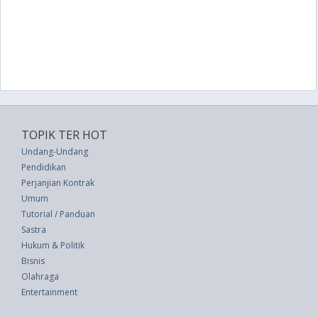
TOPIK TER HOT
Undang-Undang
Pendidikan
Perjanjian Kontrak
Umum
Tutorial / Panduan
Sastra
Hukum & Politik
Bisnis
Olahraga
Entertainment