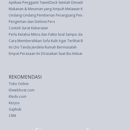
Aplikasi Pengganti TweetDeck Setelah Dimatikan
Makanan & Minuman yang Ampuh Melawan Kantuk Selain Kopi
Undang-Undang Pemberian Perangsang Penanaman Modal (UU 26 thn 19
Pengertian dan Definisi Pers
Contoh Surat Keberatan
Perlu Ketahui Mitos dan Fakta Soal Sampo dan Perawatan Rambut
Cara Membersihkan Sofa Kulit Agar Terlihat Baru
Ini Lho Tanda Jendela Rumah Bermasalah
Empat Perasaan Ini Dirasakan Saat Ibu Keluar Rumah
REKOMENDASI
Toko Online
IDwebhost.com
Kledo.com
Kerjoo
Gajihub
CRM