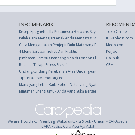
INFO MENARIK
REKOMENDA
Resep Spaghetti alla Puttanesca Berbasis Sayuran
Toko Online
Inilah Cara Mengajari Anak Anda Mengatasi Stres
IDwebhost.com
Cara Menggunakan Penjepit Bulu Mata yang Benar
Kledo.com
4 Menu Sarapan Sehat Dan Praktis
Kerjoo
Jembatan Tembus Pandang Ada di London Lho!
Gajihub
Belanja, Terapi Stress Efektif
CRM
Undang-Undang Perubahan Atas Undang-undang Nomor 7 Tahun 198
Tips Praktis Memotong Poni
Mana yang Lebih Baik: Pohon Natal yang Nyata atau Palsu?
Minuman Energi untuk Anda yang Suka Bersepeda: Penjelasan Hidra
We are Tips Efektif Membagi Waktu untuk Si Sibuk - Umum - CARApedia
CARA Pedia, Cara Apa Aja Ada!