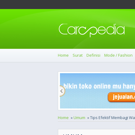
Home
Surat
Definisi
Mode / Fashion
Home
»
Umum
» Tips Efektif Membagi Wa