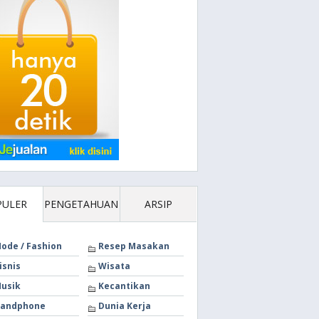
PULER
PENGETAHUAN
ARSIP
ode / Fashion
Resep Masakan
isnis
Wisata
usik
Kecantikan
andphone
Dunia Kerja