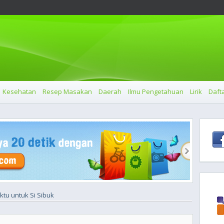
Kesehatan
Resep Masakan
Daerah
Ilmu Pengetahuan
Lirik
Dafta
ktu untuk Si Sibuk