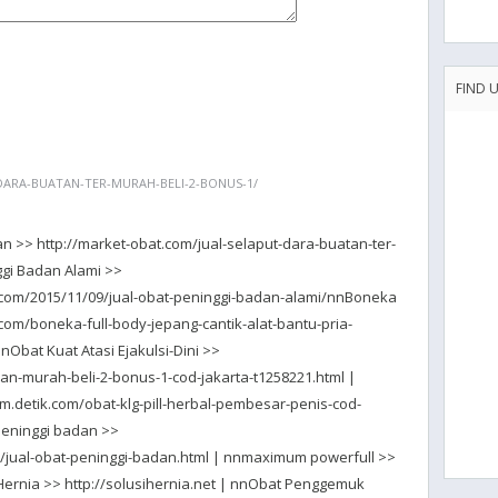
FIND 
DARA-BUATAN-TER-MURAH-BELI-2-BONUS-1/
an >> http://market-obat.com/jual-selaput-dara-buatan-ter-
gi Badan Alami >>
.com/2015/11/09/jual-obat-peninggi-badan-alami/nnBoneka
.com/boneka-full-body-jepang-cantik-alat-bantu-pria-
bat Kuat Atasi Ejakulsi-Dini >>
an-murah-beli-2-bonus-1-cod-jakarta-t1258221.html |
m.detik.com/obat-klg-pill-herbal-pembesar-penis-cod-
 peninggi badan >>
10/jual-obat-peninggi-badan.html | nnmaximum powerfull >>
ernia >> http://solusihernia.net | nnObat Penggemuk