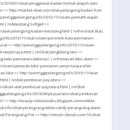
info/2014/01/obat-penggemuk-badan-herbal-ampuh-dan-
n >> http://market-obat.com/obat-pelangsing-badan-fruit-
://peninggipelangsing.info/2013/11/cream-pemutih-wajah-
ml | nnMeizitang Softgell >>
1/obat-pelangsing-badan-meizitang.html | nnPerontok Bulu
ng.info/2013/11/obat-cream-perontok-bulu-permanen-
ral >> http://peninggipelangsing.info/2013/11/cream-
k-terpercaya.html | nnObat penghilang tato >>
ng-tatto-permanen-tattonox/ | nnPemerah bibir alami >>
/01/cream-pemerah-bibir-permanen-aman-tanpa-efek-
s luka >> http://peninggipelangsing.info/2013/11/obat-
.html | nnAlat pembesar payudara >>
06/vakum-alat-pembesar-payudara.html | nnObat
gipelangsing.info/2014/09/pil-puerarin-obat-pembesar-
 >> http://beauty-indonesiaku.blogspot.comnnAilida
l.info/obat-perangsang/ailida-candy-perangsang-alami-
bat Perangsang P/w >> http://steven-davian.com/10-obat-