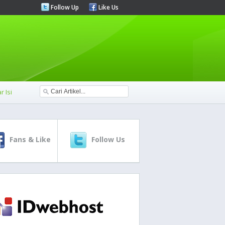
Follow Up
Like Us
r Isi
Fans & Like
Follow Us