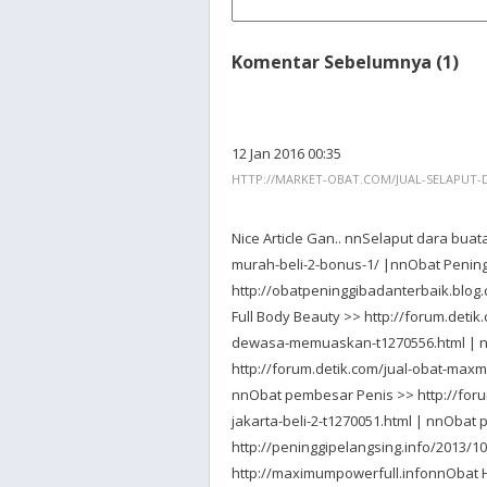
Komentar Sebelumnya (1)
12 Jan 2016 00:35
HTTP://MARKET-OBAT.COM/JUAL-SELAPUT-
Nice Article Gan.. nnSelaput dara buat
murah-beli-2-bonus-1/ |nnObat Pening
http://obatpeninggibadanterbaik.blog
Full Body Beauty >> http://forum.detik
dewasa-memuaskan-t1270556.html | nnO
http://forum.detik.com/jual-obat-maxm
nnObat pembesar Penis >> http://foru
jakarta-beli-2-t1270051.html | nnObat
http://peninggipelangsing.info/2013/
http://maximumpowerfull.infonnObat H