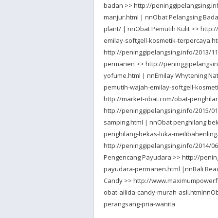
badan >> http://peninggipelangsing.
manjur.html | nnObat Pelangsing Bada
plant/ | nnObat Pemutih Kulit >> http
emilay-softgell-kosmetik-terpercaya.ht
http://peninggipelangsing.info/2013/1
permanen >> http://peninggipelangsi
yofume.html | nnEmilay Whytening Natu
pemutih-wajah-emilay-softgell-kosmeti
http://market-obat.com/obat-penghila
http://peninggipelangsing.info/2015
samping.html | nnObat penghilang beka
penghilang-bekas-luka-meilibahenling
http://peninggipelangsing.info/2014/
Pengencang Payudara >> http://pening
payudara-permanen.html |nnBali Beach
Candy >> http://www.maximumpowerful
obat-ailida-candy-murah-asli.htmlnnO
perangsang-pria-wanita