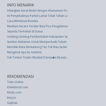
INFO MENARIK
Hilangkan Karat Mobil dengan Alumunium Foil
Ini Penyebabnya Parket Lantai Tidak Tahan Lama
Cara Membuat Boneka
Meditasi Secara Teratur Bisa Picu Pengalaman Buruk
Sepeda Termahal di Dunia
Undang-Undang Pembentukan Kabupaten Sumba Barat Daya Di Provinsi N
Sumber Makanan Untuk Memperbaiki Tubuh Setelah Berhenti Merokok
Memiliki Mata Berkantong? Itu Trik Rias Sederhana Ini
Mengenal Apa Itu Autisme
Yuk Tonton Teater Musikal Disney�s Beauty and The Beast di Jakarta
REKOMENDASI
Toko Online
IDwebhost.com
Kledo.com
Kerjoo
Gajihub