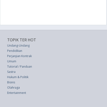
TOPIK TER HOT
Undang-Undang
Pendidikan
Perjanjian Kontrak
Umum
Tutorial / Panduan
Sastra
Hukum & Politik
Bisnis
Olahraga
Entertainment