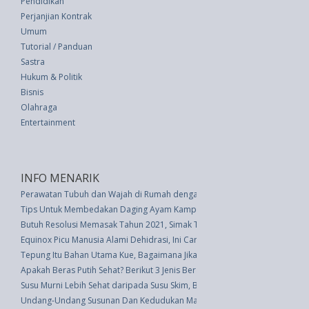
Pendidikan
Perjanjian Kontrak
Umum
Tutorial / Panduan
Sastra
Hukum & Politik
Bisnis
Olahraga
Entertainment
INFO MENARIK
Perawatan Tubuh dan Wajah di Rumah dengan Bahan Cokelat
Tips Untuk Membedakan Daging Ayam Kampung dan Ayam Broiler
Butuh Resolusi Memasak Tahun 2021, Simak Tipsnya Ini
Equinox Picu Manusia Alami Dehidrasi, Ini Cara Mencegahnya
Tepung Itu Bahan Utama Kue, Bagaimana Jika Kehabisan Stok?
Apakah Beras Putih Sehat? Berikut 3 Jenis Beras Paling Sehat
Susu Murni Lebih Sehat daripada Susu Skim, Benarkah?
Undang-Undang Susunan Dan Kedudukan Majelis Permusyawaratan Rakyat,