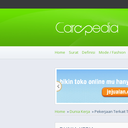
Home
Surat
Definisi
Mode / Fashion
Home
»
Dunia Kerja
» Pekerjaan Terkait T