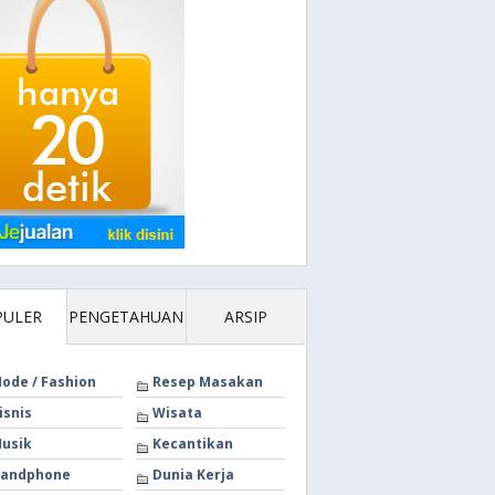
PULER
PENGETAHUAN
ARSIP
ode / Fashion
Resep Masakan
isnis
Wisata
usik
Kecantikan
andphone
Dunia Kerja