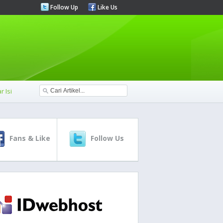
Follow Up
Like Us
r Isi
Fans & Like
Follow Us