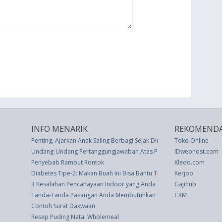
INFO MENARIK
REKOMENDA
Penting, Ajarkan Anak Saling Berbagi Sejak Dini
Toko Online
Undang-Undang Pertanggungjawaban Atas Pelaksanaan Anggaran P
IDwebhost.com
Penyebab Rambut Rontok
Kledo.com
Diabetes Tipe-2: Makan Buah Ini Bisa Bantu Turunkan Kadar Gula D
Kerjoo
3 Kesalahan Pencahayaan Indoor yang Anda Tidak Sadar Sedang La
Gajihub
Tanda-Tanda Pasangan Anda Membutuhkan Ruang untuk Sendiri
CRM
Contoh Surat Dakwaan
Resep Puding Natal Wholemeal