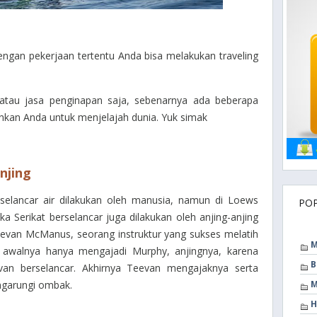
gan pekerjaan tertentu Anda bisa melakukan traveling
 atau jasa penginapan saja, sebenarnya ada beberapa
nkan Anda untuk menjelajah dunia. Yuk simak
njing
 selancar air dilakukan oleh manusia, namun di Loews
PO
 Serikat berselancar juga dilakukan oleh anjing-anjing
eevan McManus, seorang instruktur yang sukses melatih
M
Ia awalnya hanya mengajadi Murphy, anjingnya, karena
B
van berselancar. Akhirnya Teevan mengajaknya serta
ngarungi ombak.
M
H