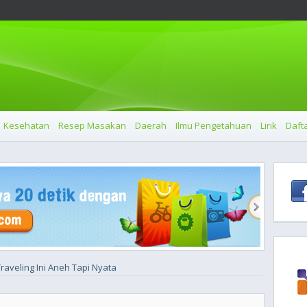
Kesehatan
Resep Masakan
Daerah
Ilmu Pengetahuan
Lirik
Dafta
raveling Ini Aneh Tapi Nyata