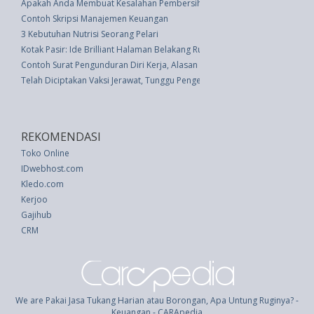
Apakah Anda Membuat Kesalahan Pembersihan Wajah ini?
Contoh Skripsi Manajemen Keuangan
3 Kebutuhan Nutrisi Seorang Pelari
Kotak Pasir: Ide Brilliant Halaman Belakang Rumah untuk Anak-Anak
Contoh Surat Pengunduran Diri Kerja, Alasan Diterima Ditempat Lain
Telah Diciptakan Vaksi Jerawat, Tunggu Pengembangannya
REKOMENDASI
Toko Online
IDwebhost.com
Kledo.com
Kerjoo
Gajihub
CRM
We are Pakai Jasa Tukang Harian atau Borongan, Apa Untung Ruginya? -
Keuangan - CARApedia