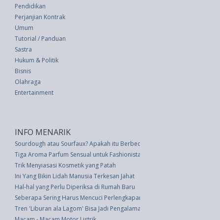
Pendidikan
Perjanjian Kontrak
Umum
Tutorial / Panduan
Sastra
Hukum & Politik
Bisnis
Olahraga
Entertainment
INFO MENARIK
Sourdough atau Sourfaux? Apakah itu Berbeda dengan Gandum jika Roti 
Tiga Aroma Parfum Sensual untuk Fashionista
Trik Menyiasasi Kosmetik yang Patah
Ini Yang Bikin Lidah Manusia Terkesan Jahat
Hal-hal yang Perlu Diperiksa di Rumah Baru
Seberapa Sering Harus Mencuci Perlengkapan Olahraga Anda?
Tren 'Liburan ala Lagom' Bisa Jadi Pengalaman Traveling Perjalanan Terbai
Macam - Macam Motor Listrik