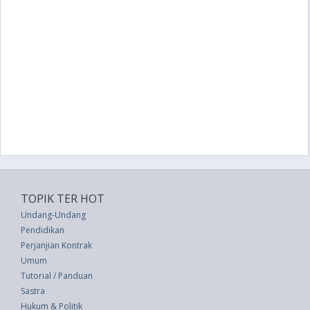
TOPIK TER HOT
Undang-Undang
Pendidikan
Perjanjian Kontrak
Umum
Tutorial / Panduan
Sastra
Hukum & Politik