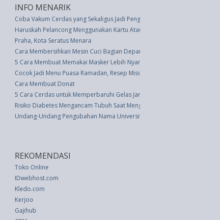
INFO MENARIK
Coba Vakum Cerdas yang Sekaligus Jadi Pengaman Rumah
Haruskah Pelancong Menggunakan Kartu Atau Dompet Elektronik?
Praha, Kota Seratus Menara
Cara Membersihkan Mesin Cuci Bagian Depan Anda
5 Cara Membuat Memakai Masker Lebih Nyaman di Musim Panas
Cocok Jadi Menu Puasa Ramadan, Resep Miso Iga Saus Tomat ala Martha 
Cara Membuat Donat
5 Cara Cerdas untuk Memperbaruhi Gelas Jar Anda
Risiko Diabetes Mengancam Tubuh Saat Mengonsumsi Banyak Gula
Undang-Undang Pengubahan Nama Universiteit, Universitet, Universitit, Fac
REKOMENDASI
Toko Online
IDwebhost.com
Kledo.com
Kerjoo
Gajihub