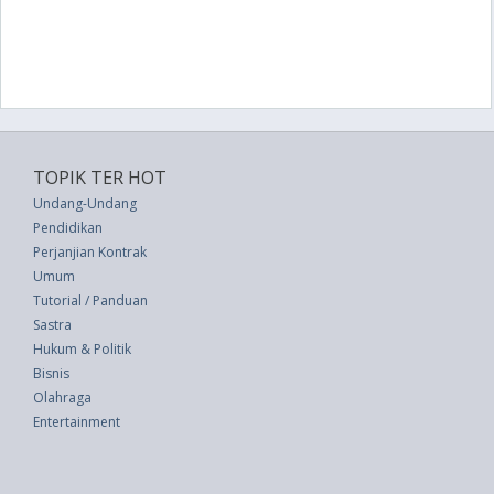
TOPIK TER HOT
Undang-Undang
Pendidikan
Perjanjian Kontrak
Umum
Tutorial / Panduan
Sastra
Hukum & Politik
Bisnis
Olahraga
Entertainment