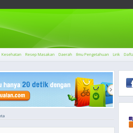
Kesehatan
Resep Masakan
Daerah
Ilmu Pengetahuan
Lirik
Dafta
ota