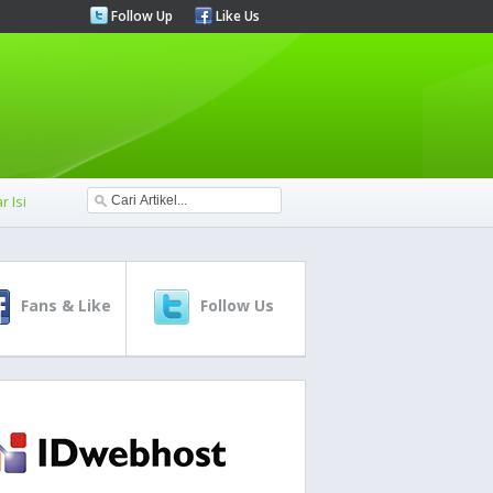
Follow Up
Like Us
r Isi
Fans & Like
Follow Us