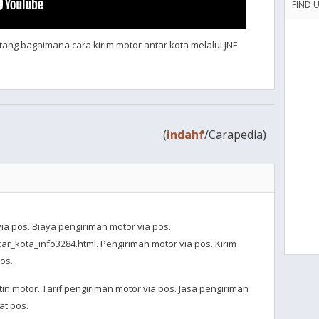
FIND 
ntang bagaimana cara kirim motor antar kota melalui JNE
(
indahf
/Carapedia)
via pos. Biaya pengiriman motor via pos.
ar_kota_info3284.html. Pengiriman motor via pos. Kirim
pos.
in motor. Tarif pengiriman motor via pos. Jasa pengiriman
at pos.