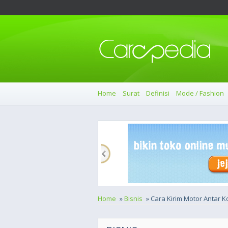
Home
Surat
Definisi
Mode / Fashion
Home
»
Bisnis
» Cara Kirim Motor Antar K