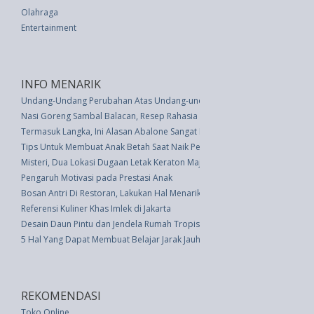
Olahraga
Entertainment
INFO MENARIK
Undang-Undang Perubahan Atas Undang-undang Nomor 29 Tahun 2002 Te
Nasi Goreng Sambal Balacan, Resep Rahasia Sang Juara Masterchef 2014
Termasuk Langka, Ini Alasan Abalone Sangat Mahal di Pasaran
Tips Untuk Membuat Anak Betah Saat Naik Pesawat
Misteri, Dua Lokasi Dugaan Letak Keraton Majapahit
Pengaruh Motivasi pada Prestasi Anak
Bosan Antri Di Restoran, Lakukan Hal Menarik Ini
Referensi Kuliner Khas Imlek di Jakarta
Desain Daun Pintu dan Jendela Rumah Tropis
5 Hal Yang Dapat Membuat Belajar Jarak Jauh Jauh Lebih Mudah
REKOMENDASI
Toko Online