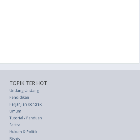
TOPIK TER HOT
Undang-Undang
Pendidikan
Perjanjian Kontrak
Umum
Tutorial / Panduan
Sastra
Hukum & Politik
Bisnis