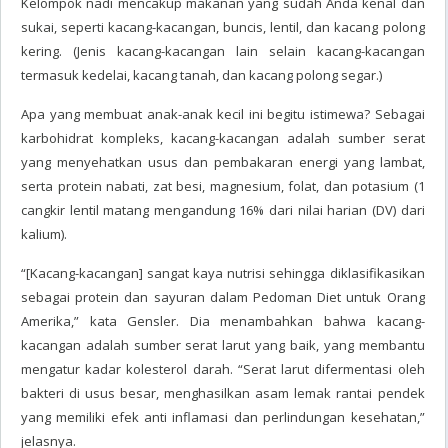
Kelompok nadi mencakup makanan yang sudah Anda kenal dan
sukai, seperti kacang-kacangan, buncis, lentil, dan kacang polong
kering. (Jenis kacang-kacangan lain selain kacang-kacangan
termasuk kedelai, kacang tanah, dan kacang polong segar.)
Apa yang membuat anak-anak kecil ini begitu istimewa? Sebagai
karbohidrat kompleks, kacang-kacangan adalah sumber serat
yang menyehatkan usus dan pembakaran energi yang lambat,
serta protein nabati, zat besi, magnesium, folat, dan potasium (1
cangkir lentil matang mengandung 16% dari nilai harian (DV) dari
kalium).
“[Kacang-kacangan] sangat kaya nutrisi sehingga diklasifikasikan
sebagai protein dan sayuran dalam Pedoman Diet untuk Orang
Amerika,” kata Gensler. Dia menambahkan bahwa kacang-
kacangan adalah sumber serat larut yang baik, yang membantu
mengatur kadar kolesterol darah. “Serat larut difermentasi oleh
bakteri di usus besar, menghasilkan asam lemak rantai pendek
yang memiliki efek anti inflamasi dan perlindungan kesehatan,”
jelasnya.