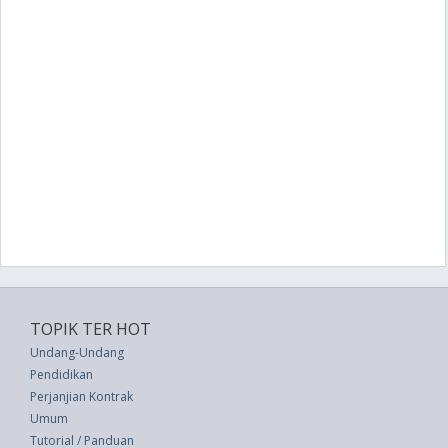
TOPIK TER HOT
Undang-Undang
Pendidikan
Perjanjian Kontrak
Umum
Tutorial / Panduan