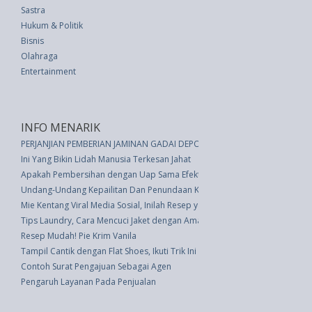
Sastra
Hukum & Politik
Bisnis
Olahraga
Entertainment
INFO MENARIK
PERJANJIAN PEMBERIAN JAMINAN GADAI DEPOSITO
Ini Yang Bikin Lidah Manusia Terkesan Jahat
Apakah Pembersihan dengan Uap Sama Efektifnya dengan Menggosok?
Undang-Undang Kepailitan Dan Penundaan Kewajiban Pembayaran Utang 
Mie Kentang Viral Media Sosial, Inilah Resep yang Bisa Anda Coba
Tips Laundry, Cara Mencuci Jaket dengan Aman
Resep Mudah! Pie Krim Vanila
Tampil Cantik dengan Flat Shoes, Ikuti Trik Ini
Contoh Surat Pengajuan Sebagai Agen
Pengaruh Layanan Pada Penjualan