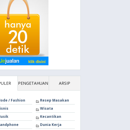
PULER
PENGETAHUAN
ARSIP
ode / Fashion
Resep Masakan
isnis
Wisata
usik
Kecantikan
andphone
Dunia Kerja