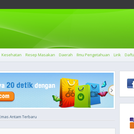
Kesehatan
Resep Masakan
Daerah
Ilmu Pengetahuan
Lirik
Dafta
Emas Antam Terbaru