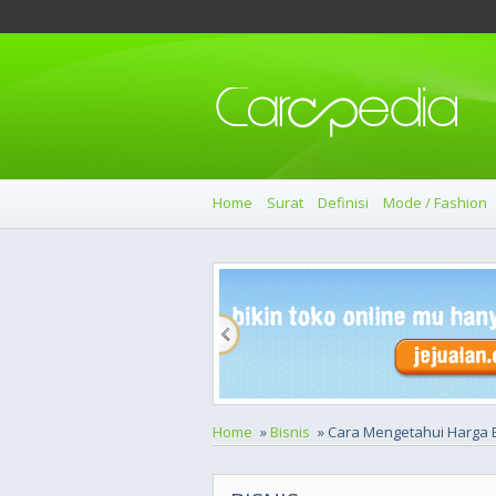
Home
Surat
Definisi
Mode / Fashion
Home
»
Bisnis
» Cara Mengetahui Harga 