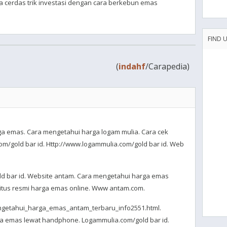
ra cerdas trik investasi dengan cara berkebun emas
FIND 
(
indahf
/Carapedia)
a emas. Cara mengetahui harga logam mulia. Cara cek
m/gold bar id. Http://www.logammulia.com/gold bar id. Web
ld bar id. Website antam. Cara mengetahui harga emas
tus resmi harga emas online. Www antam.com.
engetahui_harga_emas_antam_terbaru_info2551.html.
 emas lewat handphone. Logammulia.com/gold bar id.