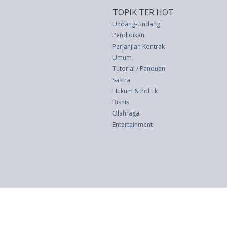
TOPIK TER HOT
Undang-Undang
Pendidikan
Perjanjian Kontrak
Umum
Tutorial / Panduan
Sastra
Hukum & Politik
Bisnis
Olahraga
Entertainment