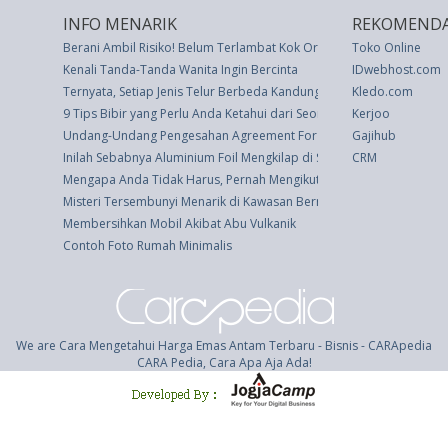
INFO MENARIK
REKOMENDA
Berani Ambil Risiko! Belum Terlambat Kok Orang Dewasa Belajar B
Toko Online
Kenali Tanda-Tanda Wanita Ingin Bercinta
IDwebhost.com
Ternyata, Setiap Jenis Telur Berbeda Kandungan Proteinnya
Kledo.com
9 Tips Bibir yang Perlu Anda Ketahui dari Seorang Ahli Rias Wajah
Kerjoo
Undang-Undang Pengesahan Agreement For The Implementation Of T
Gajihub
Inilah Sebabnya Aluminium Foil Mengkilap di Satu Sisi
CRM
Mengapa Anda Tidak Harus, Pernah Mengikuti Teman Saat Berkend
Misteri Tersembunyi Menarik di Kawasan Bermuda
Membersihkan Mobil Akibat Abu Vulkanik
Contoh Foto Rumah Minimalis
We are Cara Mengetahui Harga Emas Antam Terbaru - Bisnis - CARApedia
CARA Pedia, Cara Apa Aja Ada!