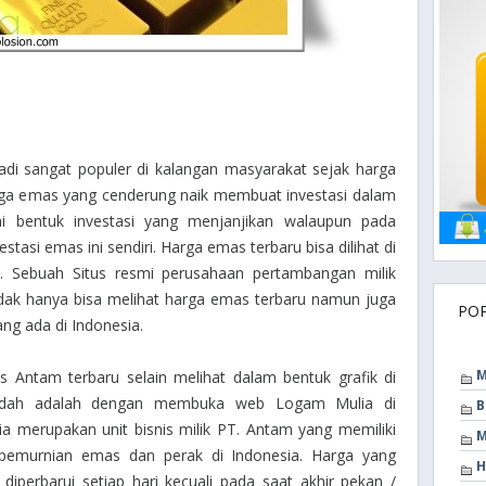
di sangat populer di kalangan masyarakat sejak harga
rga emas yang cenderung naik membuat investasi dalam
i bentuk investasi yang menjanjikan walaupun pada
stasi emas ini sendiri. Harga emas terbaru bisa dilihat di
 Sebuah Situs resmi perusahaan pertambangan milik
 tidak hanya bisa melihat harga emas terbaru namun juga
PO
ng ada di Indonesia.
M
 Antam terbaru selain melihat dalam bentuk grafik di
udah adalah dengan membuka web Logam Mulia di
B
a merupakan unit bisnis milik PT. Antam yang memiliki
M
 pemurnian emas dan perak di Indonesia. Harga yang
H
diperbarui setiap hari kecuali pada saat akhir pekan /