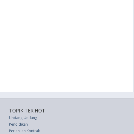
TOPIK TER HOT
Undang-Undang
Pendidikan
Perjanjian Kontrak