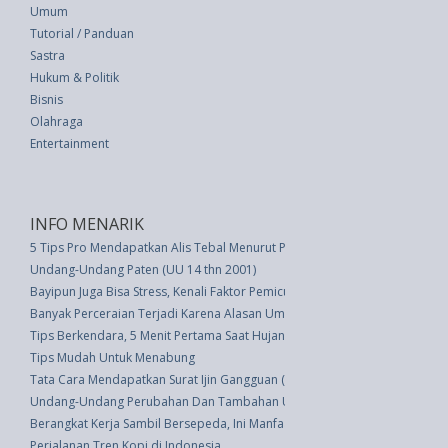
Umum
Tutorial / Panduan
Sastra
Hukum & Politik
Bisnis
Olahraga
Entertainment
INFO MENARIK
5 Tips Pro Mendapatkan Alis Tebal Menurut Para Ahli
Undang-Undang Paten (UU 14 thn 2001)
Bayipun Juga Bisa Stress, Kenali Faktor Pemicunya
Banyak Perceraian Terjadi Karena Alasan Umum Ini
Tips Berkendara, 5 Menit Pertama Saat Hujan
Tips Mudah Untuk Menabung
Tata Cara Mendapatkan Surat Ijin Gangguan (HO)
Undang-Undang Perubahan Dan Tambahan Undang-undang No.38 Prp. Tah
Berangkat Kerja Sambil Bersepeda, Ini Manfaatnya
Perjalanan Tren Kopi di Indonesia