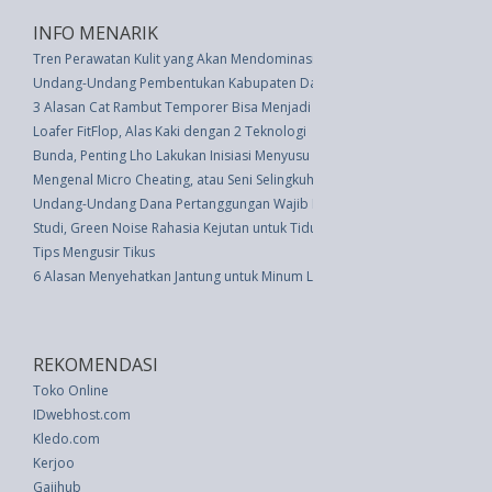
INFO MENARIK
Tren Perawatan Kulit yang Akan Mendominasi di 2023
Undang-Undang Pembentukan Kabupaten Daerah Tingkat Ii Tulang Bawang
3 Alasan Cat Rambut Temporer Bisa Menjadi Pilihan Tepat untuk Anda
Loafer FitFlop, Alas Kaki dengan 2 Teknologi
Bunda, Penting Lho Lakukan Inisiasi Menyusu Dini Pasca Melahirkan
Mengenal Micro Cheating, atau Seni Selingkuh yang Tidak Disengaja
Undang-Undang Dana Pertanggungan Wajib Kecelakaan Lalu Lintas Jalan (
Studi, Green Noise Rahasia Kejutan untuk Tidur Nyenyak
Tips Mengusir Tikus
6 Alasan Menyehatkan Jantung untuk Minum Lebih Banyak Teh
REKOMENDASI
Toko Online
IDwebhost.com
Kledo.com
Kerjoo
Gajihub