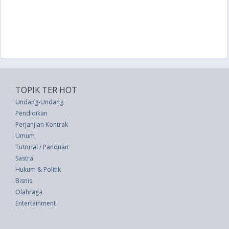
TOPIK TER HOT
Undang-Undang
Pendidikan
Perjanjian Kontrak
Umum
Tutorial / Panduan
Sastra
Hukum & Politik
Bisnis
Olahraga
Entertainment