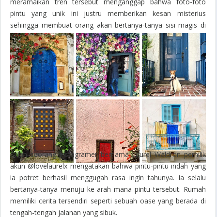
meramaikan tren tersebut menganggap bahwa foto-foto
pintu yang unik ini justru memberikan kesan misterius
sehingga membuat orang akan bertanya-tanya sisi magis di
dalamnya dan menebak apa yang ada di balik pintu.
Salah seorang Instagramer bernama Laurel Waldron pemilik
akun @lovelaurelx mengatakan bahwa pintu-pintu indah yang
ia potret berhasil menggugah rasa ingin tahunya. Ia selalu
bertanya-tanya menuju ke arah mana pintu tersebut. Rumah
memiliki cerita tersendiri seperti sebuah oase yang berada di
tengah-tengah jalanan yang sibuk.