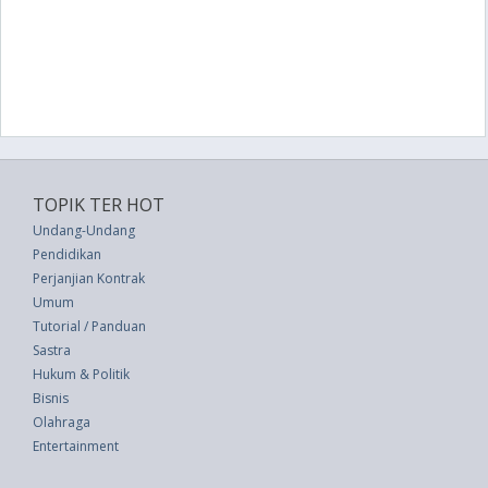
TOPIK TER HOT
Undang-Undang
Pendidikan
Perjanjian Kontrak
Umum
Tutorial / Panduan
Sastra
Hukum & Politik
Bisnis
Olahraga
Entertainment