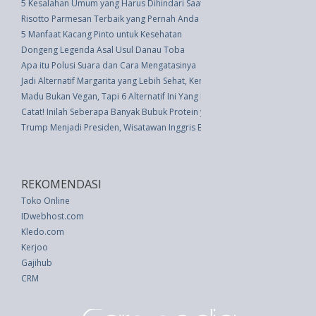
5 Kesalahan Umum yang Harus Dihindari Saat Menyebarkan Rambut Kerit
Risotto Parmesan Terbaik yang Pernah Anda Rasakan
5 Manfaat Kacang Pinto untuk Kesehatan
Dongeng Legenda Asal Usul Danau Toba
Apa itu Polusi Suara dan Cara Mengatasinya
Jadi Alternatif Margarita yang Lebih Sehat, Kenali Apa itu Ranch Water?
Madu Bukan Vegan, Tapi 6 Alternatif Ini Yang Paling Pasti
Catat! Inilah Seberapa Banyak Bubuk Protein yang Harus Anda Konsumsi P
Trump Menjadi Presiden, Wisatawan Inggris Berpikir Ulang Berwisata ke A
REKOMENDASI
Toko Online
IDwebhost.com
Kledo.com
Kerjoo
Gajihub
CRM