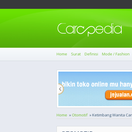
Home
Surat
Definisi
Mode / Fashion
Home
»
Otomotif
» Ketimbang Wanita Canti