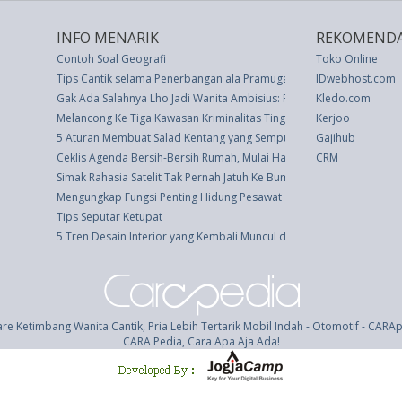
INFO MENARIK
REKOMENDA
Contoh Soal Geografi
Toko Online
Tips Cantik selama Penerbangan ala Pramugari
IDwebhost.com
Gak Ada Salahnya Lho Jadi Wanita Ambisius: Priyanka Chopra
Kledo.com
Melancong Ke Tiga Kawasan Kriminalitas Tinggi di Benua Amerika
Kerjoo
5 Aturan Membuat Salad Kentang yang Sempurna
Gajihub
Ceklis Agenda Bersih-Bersih Rumah, Mulai Harian hingga Per Tahun
CRM
Simak Rahasia Satelit Tak Pernah Jatuh Ke Bumi
Mengungkap Fungsi Penting Hidung Pesawat
Tips Seputar Ketupat
5 Tren Desain Interior yang Kembali Muncul di Tahun 2024
re Ketimbang Wanita Cantik, Pria Lebih Tertarik Mobil Indah - Otomotif - CARA
CARA Pedia, Cara Apa Aja Ada!