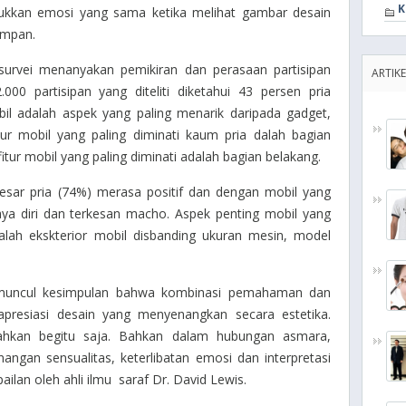
K
ukkan emosi yang sama ketika melihat gambar desain
ampan.
 survei menanyakan pemikiran dan perasaan partisipan
ARTIKE
000 partisipan yang diteliti diketahui 43 persen pria
 adalah aspek yang paling menarik daripada gadget,
tur mobil yang paling diminati kaum pria dalah bagian
ur mobil yang paling diminati adalah bagian belakang.
sar pria (74%) merasa positif dan dengan mobil yang
ya diri dan terkesan macho. Aspek penting mobil yang
alah ekskterior mobil disbanding ukuran mesin, model
n muncul kesimpulan bahwa kombinasi pemahaman dan
presiasi desain yang menyenangkan secara estetika.
isahkan begitu saja. Bahkan dalam hubungan asmara,
ngan sensualitas, keterlibatan emosi dan interpretasi
ilan oleh ahli ilmu saraf Dr. David Lewis.