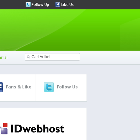
Follow Up
Like Us
r Isi
Fans & Like
Follow Us