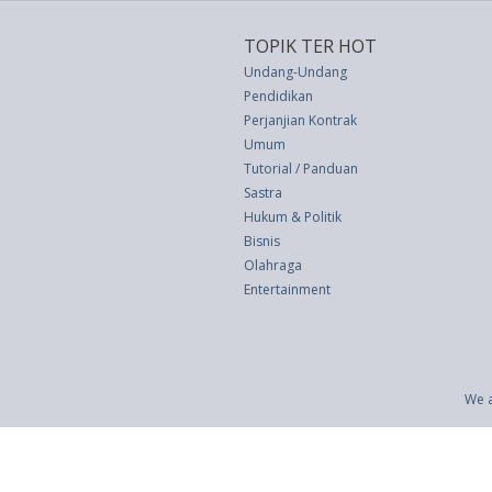
TOPIK TER HOT
Undang-Undang
Pendidikan
Perjanjian Kontrak
Umum
Tutorial / Panduan
Sastra
Hukum & Politik
Bisnis
Olahraga
Entertainment
We a