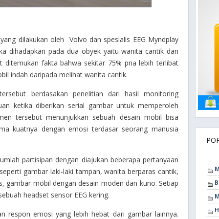
 yang dilakukan oleh Volvo dan spesialis EEG Myndplay
tika dihadapkan pada dua obyek yaitu wanita cantik dan
ut ditemukan fakta bahwa sekitar 75% pria lebih terlibat
il indah daripada melihat wanita cantik.
rsebut berdasakan penelitian dari hasil monitoring
an ketika diberikan serial gambar untuk memperoleh
men tersebut menunjukkan sebuah desain mobil bisa
ma kuatnya dengan emosi terdasar seorang manusia
PO
jumlah partisipan dengan diajukan beberapa pertanyaan
M
seperti gambar laki-laki tampan, wanita berparas cantik,
s, gambar mobil dengan desain moden dan kuno. Setiap
B
 sebuah headset sensor EEG kering.
M
H
 respon emosi yang lebih hebat dari gambar lainnya.