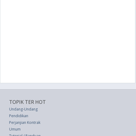
TOPIK TER HOT
Undang-Undang
Pendidikan
Perjanjian Kontrak
Umum
Tutorial / Panduan