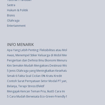
Sastra
Hukum & Politik
Bisnis
Olahraga
Entertainment
INFO MENARIK
Apa Yang Lebih Penting: Fleksibilitas atau Mobilitas?
Awas, Menempel Stiker Keluarga di Mobil Mengundang Kejahatan
Pengertian dan Definisi Ilmu Ekonomi Menurut Para Ahli
Kini Semakin Mudah Mengakses Destinasi Wisata Papua
5 Jenis Olahraga yang Meningkatkan Kesehatan Otak
Simak 6 Fakta Soal Cicilan 0% Kratu Kredit
Contoh Surat Pernyataan Setor Modal PT yang Baru
Belanja, Terapi Stress Efektif
Mengajak Kencan Teman Pria, Ikuti5 Cara Ini
5 Cara Mudah Berwisata Eco-Green-Friendly Musim Panas Ini