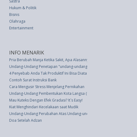
Sastra
Hukum & Politik
Bisnis
Olahraga
Entertainment
INFO MENARIK
Pria Berubah Manja Ketika Sakit, Apa Alasannya?
Undang-Undang Penetapan "undang-undang Darurat No. 23 Tahun 1957 Ten
4 Penyebab Anda Tak Produktif Ini Bisa Diatasi, Simak Tipsnya
Contoh Surat Instruksi Bank
Cara Mengusir Stress Menjelang Pernikahan
Undang-Undang Pembentukan Kota Langsa (UU 3 thn 2001)
Mau Kuteks Dengan Efek Gradasi? It`s Easy!
Kiat Menghindari Kecelakaan saat Mudik
Undang-Undang Perubahan Atas Undang-undang Nomor 52 Tahun 1999 T
Doa Setelah Adzan