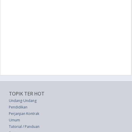
TOPIK TER HOT
Undang-Undang
Pendidikan
Perjanjian Kontrak
Umum
Tutorial / Panduan