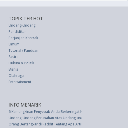
TOPIK TER HOT
Undang-Undang
Pendidikan
Perjanjian Kontrak
Umum
Tutorial / Panduan
Sastra
Hukum & Politik
Bisnis
Olahraga
Entertainment
INFO MENARIK
6 Kemungkinan Penyebab Anda Berkeringat Malam
Undang-Undang Perubahan Atas Undang-undang Nomor 16 Tahun 1969 Ten
Orang Bertengkar di Reddit Tentang Apa Artinya 'Membagi Tagihan'