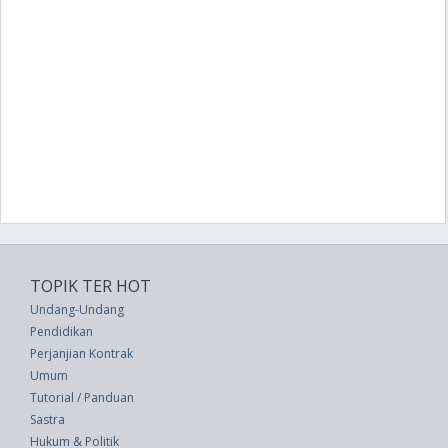
TOPIK TER HOT
Undang-Undang
Pendidikan
Perjanjian Kontrak
Umum
Tutorial / Panduan
Sastra
Hukum & Politik