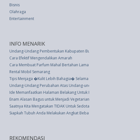
Bisnis
Olahraga
Entertainment
INFO MENARIK
Undang-Undang Pembentukan Kabupaten Buol, Kabupaten Morowali, Dan 
Cara Efektif Mengendalikan Amarah
Cara Membuat Parfum Mahal Bertahan Lama
Rental Mobil Semarang
Tips Menjaga �Kulit Lebih Bahagia� Selama Musim Pancaroba
Undang-Undang Perubahan Atas Undang-undang Nomor 15 Tahun 1997 Te
Ide Memanfaatkan Halaman Belakang Untuk Berkumpul
Enam Alasan Bagus untuk Menjadi Vegetarian di Singapura
Saatnya Kita Mengatakan TIDAK Untuk Sedotan Plastik, Serius!
Siapkah Tubuh Anda Melakukan Angkat Beban
REKOMENDASI