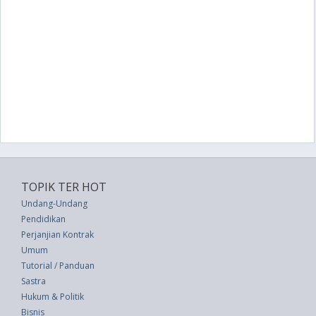
TOPIK TER HOT
Undang-Undang
Pendidikan
Perjanjian Kontrak
Umum
Tutorial / Panduan
Sastra
Hukum & Politik
Bisnis