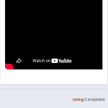
(
adeg
/Carapedia)