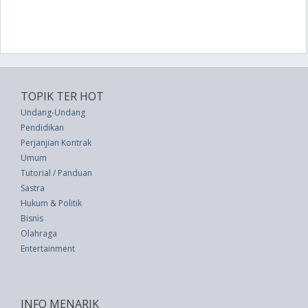
TOPIK TER HOT
Undang-Undang
Pendidikan
Perjanjian Kontrak
Umum
Tutorial / Panduan
Sastra
Hukum & Politik
Bisnis
Olahraga
Entertainment
INFO MENARIK