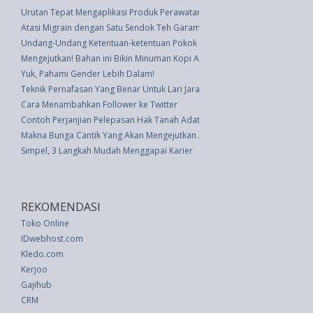
Urutan Tepat Mengaplikasi Produk Perawatan Kulit - #2 Malam Hari
Atasi Migrain dengan Satu Sendok Teh Garam
Undang-Undang Ketentuan-ketentuan Pokok Tenaga Atom (UU 31 thn 196
Mengejutkan! Bahan ini Bikin Minuman Kopi Anda Lebih Enak dan Sehat
Yuk, Pahami Gender Lebih Dalam!
Teknik Pernafasan Yang Benar Untuk Lari Jarak Jauh
Cara Menambahkan Follower ke Twitter
Contoh Perjanjian Pelepasan Hak Tanah Adat
Makna Bunga Cantik Yang Akan Mengejutkan Anda
Simpel, 3 Langkah Mudah Menggapai Karier
REKOMENDASI
Toko Online
IDwebhost.com
Kledo.com
Kerjoo
Gajihub
CRM