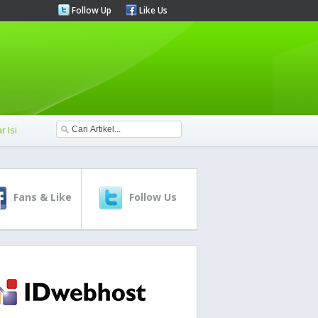
Follow Up
Like Us
r Isi
Fans & Like
Follow Us