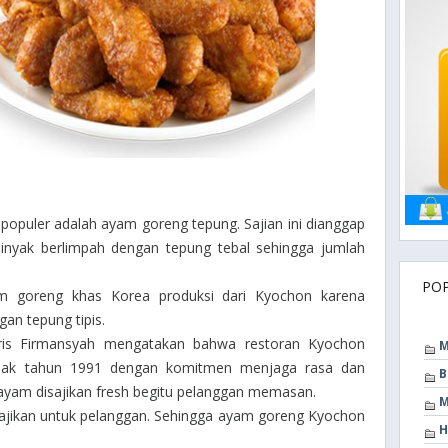
populer adalah ayam goreng tepung. Sajian ini dianggap
nyak berlimpah dengan tepung tebal sehingga jumlah
PO
m goreng khas Korea produksi dari Kyochon karena
an tepung tipis.
ris Firmansyah mengatakan bahwa restoran Kyochon
M
sejak tahun 1991 dengan komitmen menjaga rasa dan
B
u ayam disajikan fresh begitu pelanggan memasan.
M
sajikan untuk pelanggan. Sehingga ayam goreng Kyochon
H