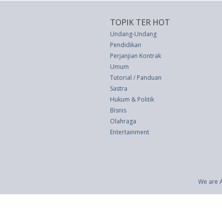
TOPIK TER HOT
Undang-Undang
Pendidikan
Perjanjian Kontrak
Umum
Tutorial / Panduan
Sastra
Hukum & Politik
Bisnis
Olahraga
Entertainment
We are 