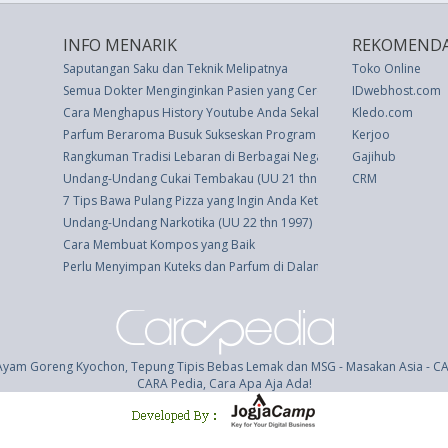
INFO MENARIK
REKOMENDA
Saputangan Saku dan Teknik Melipatnya
Toko Online
Semua Dokter Menginginkan Pasien yang Cerdas, Bagaimana Tipsny
IDwebhost.com
Cara Menghapus History Youtube Anda Sekaligus
Kledo.com
Parfum Beraroma Busuk Sukseskan Program Diet, Berani Coba?
Kerjoo
Rangkuman Tradisi Lebaran di Berbagai Negara
Gajihub
Undang-Undang Cukai Tembakau (UU 21 thn 1946)
CRM
7 Tips Bawa Pulang Pizza yang Ingin Anda Ketahui Sebelumnya
Undang-Undang Narkotika (UU 22 thn 1997)
Cara Membuat Kompos yang Baik
Perlu Menyimpan Kuteks dan Parfum di Dalam Kulkas, Ini Alasannya
Ayam Goreng Kyochon, Tepung Tipis Bebas Lemak dan MSG - Masakan Asia - C
CARA Pedia, Cara Apa Aja Ada!