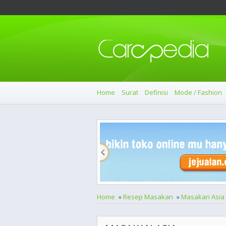
Home
Surat
Definisi
Mode / Fashion
Home
»
Resep Masakan
»
Masakan Asia