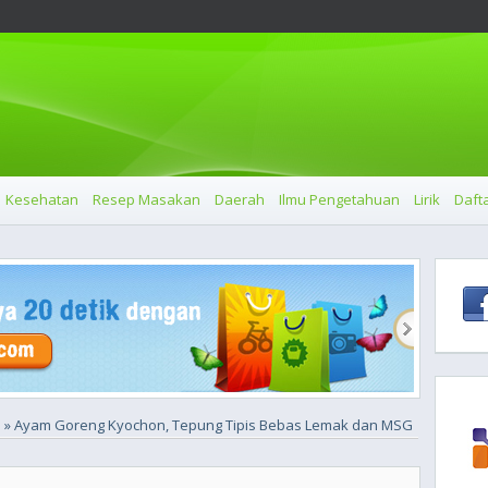
Kesehatan
Resep Masakan
Daerah
Ilmu Pengetahuan
Lirik
Dafta
» Ayam Goreng Kyochon, Tepung Tipis Bebas Lemak dan MSG