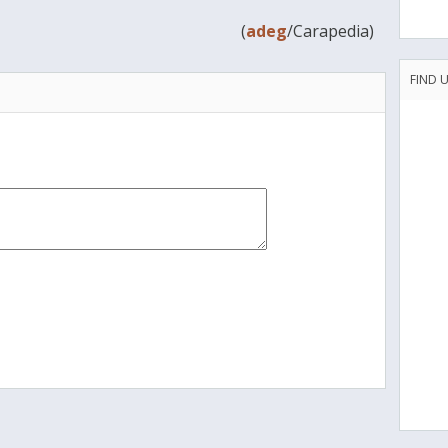
(
adeg
/Carapedia)
FIND 