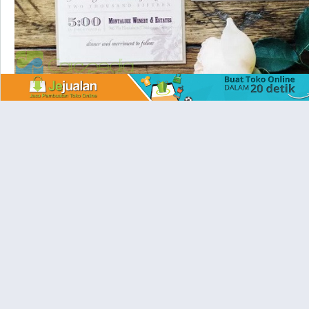
Hidup ini penuh dengan peristiwa! Banyak perencanaan
digunakan untuk pertemuan seperti pesta ulang tahun,
pernikahan, reuni, wisuda, pesta pensiun, hari jadi—dan banyak
lagi. RSVP membuat hidup jauh lebih mudah saat mengadakan
pertemuan. Berikut adalah beberapa informasi yang berguna
apakah Anda mengirim undangan atau menanggapinya.
Apa yang dimaksud dengan RSVP?
Selama lebih dari 70 tahun, kami telah secara resmi melakukan
RSVP ke acara, pernikahan, dan pertemuan sosial. Penggunaan
pertama yang tercatat adalah pada tahun 1953. RSVP adalah