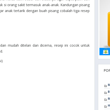
tuk si orang sakit termasuk anak-anak. Kandungan pisang
gar anak tertarik dengan buah pisang cobalah tiga resep
dan mudah ditelan dan dicerna, resep ini cocok untuk
d.
i)
PO
M
B
M
H