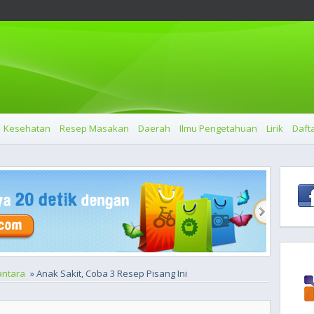
Kesehatan
Resep Masakan
Daerah
Ilmu Pengetahuan
Lirik
Dafta
ntara
» Anak Sakit, Coba 3 Resep Pisang Ini