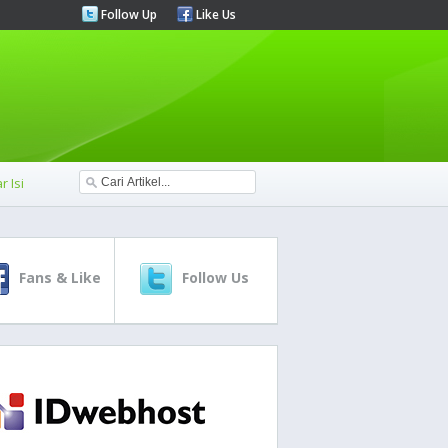
Follow Up
Like Us
r Isi
Fans & Like
Follow Us