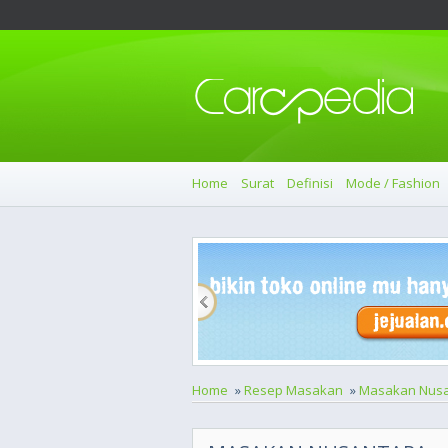
Home
Surat
Definisi
Mode / Fashion
Home
»
Resep Masakan
»
Masakan Nusa