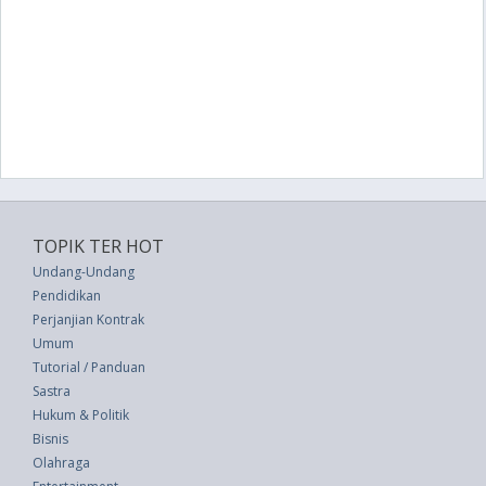
TOPIK TER HOT
Undang-Undang
Pendidikan
Perjanjian Kontrak
Umum
Tutorial / Panduan
Sastra
Hukum & Politik
Bisnis
Olahraga