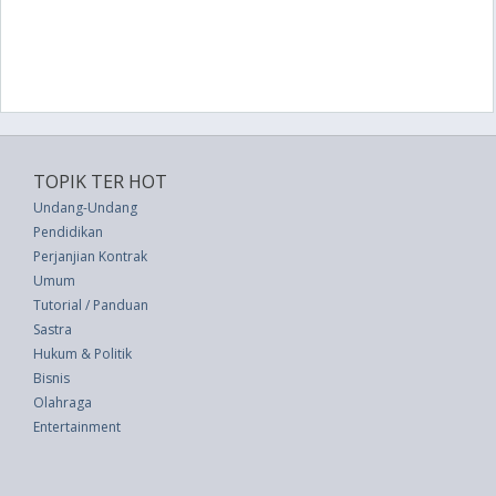
TOPIK TER HOT
Undang-Undang
Pendidikan
Perjanjian Kontrak
Umum
Tutorial / Panduan
Sastra
Hukum & Politik
Bisnis
Olahraga
Entertainment