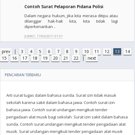
Contoh Surat Pelaporan Pidana Polisi
Dalam negara hukum, jika kita merasa ditipu atau
dilanggar hak-hak kita, kita tidak lagi
diperkenankan ..
JUMAT, 17/06/2011 01:01
|
prev
3
4
5
6
7
8
9
10
11
12
13
14
|
15
16
17
18
19
20
21
22
next
PENCARIAN TERBARU
Arti surat tugas dalam bahasa sunda. Surat izin tidak masuk
sekolah karena sakit dalam bahasa jawa. Contoh surat izin
bahasa jawa. Contoh surat undangan mengikuti tender
pengadaan alat musik bagi sekolah. Surat izin sakit dalam bahasa
sunda. Contoh surat undangan mengikuti tender pengadaan alat
musik. Surat undangan mengikuti tender pengadaan alat musik