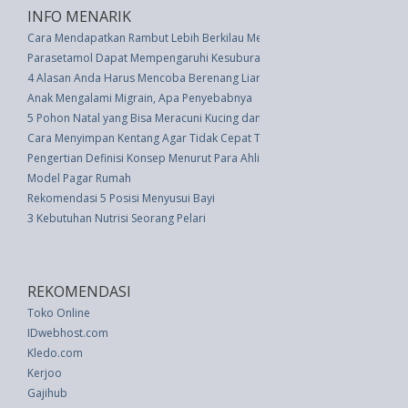
INFO MENARIK
Cara Mendapatkan Rambut Lebih Berkilau Menurut Penata Rambut
Parasetamol Dapat Mempengaruhi Kesuburan: Studi
4 Alasan Anda Harus Mencoba Berenang Liar, Dari Mengkonversi Air Ding
Anak Mengalami Migrain, Apa Penyebabnya
5 Pohon Natal yang Bisa Meracuni Kucing dan Anjing
Cara Menyimpan Kentang Agar Tidak Cepat Tumbuh Akarnya
Pengertian Definisi Konsep Menurut Para Ahli
Model Pagar Rumah
Rekomendasi 5 Posisi Menyusui Bayi
3 Kebutuhan Nutrisi Seorang Pelari
REKOMENDASI
Toko Online
IDwebhost.com
Kledo.com
Kerjoo
Gajihub