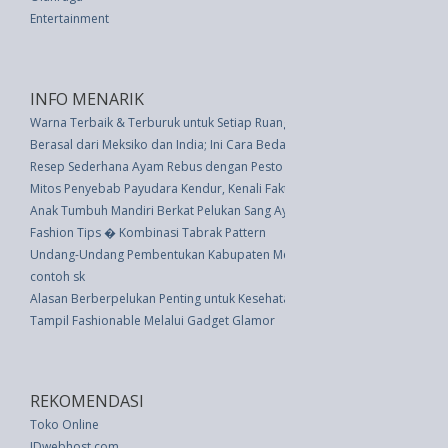
Entertainment
INFO MENARIK
Warna Terbaik & Terburuk untuk Setiap Ruangan di Rumah Anda
Berasal dari Meksiko dan India; Ini Cara Bedakan Tortilla dan Roti?
Resep Sederhana Ayam Rebus dengan Pesto
Mitos Penyebab Payudara Kendur, Kenali Faktanya
Anak Tumbuh Mandiri Berkat Pelukan Sang Ayah
Fashion Tips � Kombinasi Tabrak Pattern
Undang-Undang Pembentukan Kabupaten Melawi Dan Kabupaten Sekadau Di
contoh sk
Alasan Berberpelukan Penting untuk Kesehatan Mental dan Fisik Kita
Tampil Fashionable Melalui Gadget Glamor
REKOMENDASI
Toko Online
IDwebhost.com