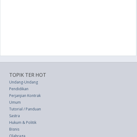
TOPIK TER HOT
Undang-Undang
Pendidikan
Perjanjian Kontrak
Umum
Tutorial / Panduan
Sastra
Hukum & Politik
Bisnis
Olahraga