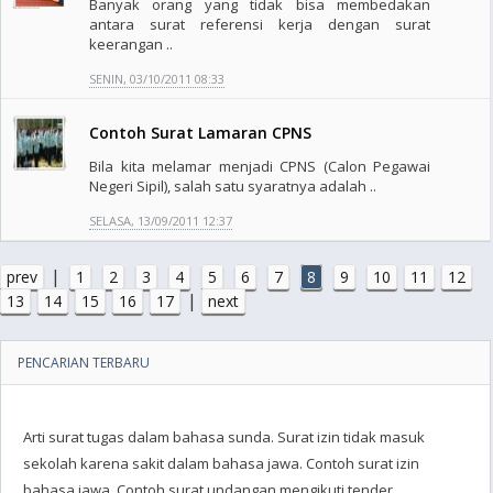
Banyak orang yang tidak bisa membedakan
antara surat referensi kerja dengan surat
keerangan ..
SENIN, 03/10/2011 08:33
Contoh Surat Lamaran CPNS
Bila kita melamar menjadi CPNS (Calon Pegawai
Negeri Sipil), salah satu syaratnya adalah ..
SELASA, 13/09/2011 12:37
|
prev
1
2
3
4
5
6
7
8
9
10
11
12
|
13
14
15
16
17
next
PENCARIAN TERBARU
Arti surat tugas dalam bahasa sunda. Surat izin tidak masuk
sekolah karena sakit dalam bahasa jawa. Contoh surat izin
bahasa jawa. Contoh surat undangan mengikuti tender