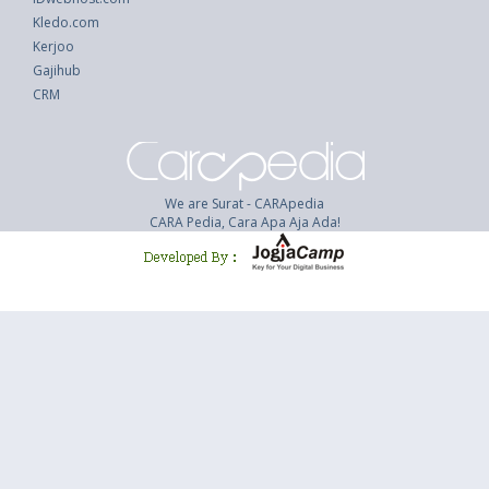
Kledo.com
Kerjoo
Gajihub
CRM
We are Surat - CARApedia
CARA Pedia, Cara Apa Aja Ada!