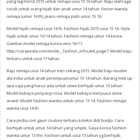
yang lagi trend 2015 untuk remaja usia 15 16 tahun. Baju olahraga
cocok untuk orang hijab dan anak umur 14 tahun. Fesion wanita
remaja (umur 14 th). Jeans remaja putri umur 15 16.
Model hijab remaja usia 14 th. Fashion hijab 2015 usia 15 16. Style
hijab untuk umur 13/14 tahun. Fashion remaja umur 14 korea.
Gambar model remaja korea umo 16/17.
Http://carapedia.com/mode__fashion_infocat4_page7. Model baju
terbaru untuk usia 17 tahun.
Baju remaja usia 14 tahun tren sekang 2015. Model baju muslim
ala india untuk anak perempuanumur 13 14 tahun. Barang mek up
apa saja yang harus ada untuk cewe berhijab umur 15 tahun.
Model kebaya penyanyi rosa. Model kebaya menyusui anne
avanti. Model fashion wanita untuk umur 13 14. Fashion remaja
wanita usia 14 th.
Cara pedia.com gaun couture terbaru koleksi didi biadjo. Cara
berhijab untuk umur 14 tahun yang simple. Gaya korea fashion
wanita umur 13 thn. Fashion untuk usia 13 tahun yg berhijab.