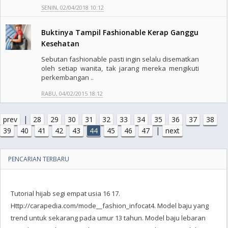
SENIN, 02/04/2018 10:12
Buktinya Tampil Fashionable Kerap Ganggu
Kesehatan
Sebutan fashionable pasti ingin selalu disematkan
oleh setiap wanita, tak jarang mereka mengikuti
perkembangan ..
RABU, 04/02/2015 18:12
|
prev
28
29
30
31
32
33
34
35
36
37
38
|
39
40
41
42
43
44
45
46
47
next
PENCARIAN TERBARU
Tutorial hijab segi empat usia 16 17.
Http://carapedia.com/mode__fashion_infocat4. Model baju yang
trend untuk sekarang pada umur 13 tahun. Model baju lebaran