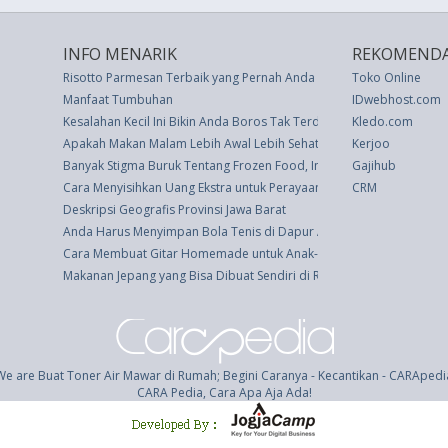
INFO MENARIK
REKOMENDA
Risotto Parmesan Terbaik yang Pernah Anda Rasakan
Toko Online
Manfaat Tumbuhan
IDwebhost.com
Kesalahan Kecil Ini Bikin Anda Boros Tak Terduga
Kledo.com
Apakah Makan Malam Lebih Awal Lebih Sehat? Simak Penjelasannya
Kerjoo
Banyak Stigma Buruk Tentang Frozen Food, Ini Jawabannya
Gajihub
Cara Menyisihkan Uang Ekstra untuk Perayaan Natal
CRM
Deskripsi Geografis Provinsi Jawa Barat
Anda Harus Menyimpan Bola Tenis di Dapur Anda - Inilah Alasannya
Cara Membuat Gitar Homemade untuk Anak-anak
Makanan Jepang yang Bisa Dibuat Sendiri di Rumah (2)
We are Buat Toner Air Mawar di Rumah; Begini Caranya - Kecantikan - CARApedi
CARA Pedia, Cara Apa Aja Ada!