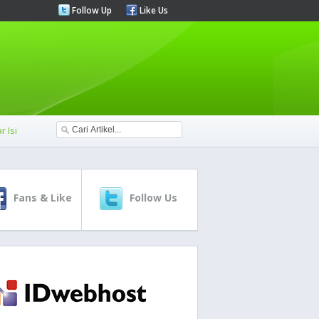
Follow Up
Like Us
r Isi
Fans & Like
Follow Us