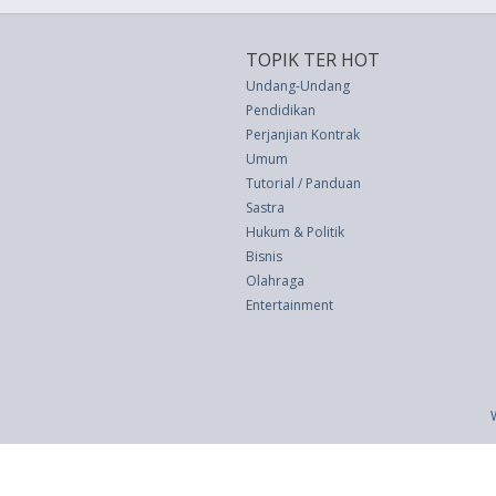
TOPIK TER HOT
Undang-Undang
Pendidikan
Perjanjian Kontrak
Umum
Tutorial / Panduan
Sastra
Hukum & Politik
Bisnis
Olahraga
Entertainment