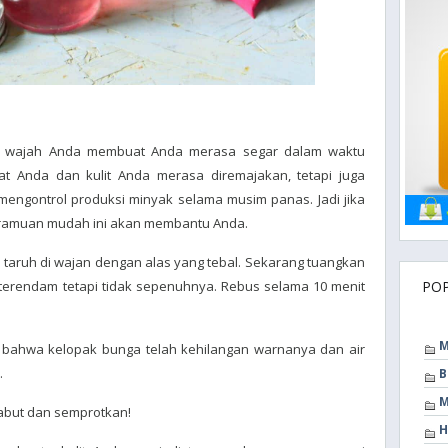
e wajah Anda membuat Anda merasa segar dalam waktu
t Anda dan kulit Anda merasa diremajakan, tetapi juga
engontrol produksi minyak selama musim panas. Jadi jika
, ramuan mudah ini akan membantu Anda.
 taruh di wajan dengan alas yang tebal. Sekarang tuangkan
terendam tetapi tidak sepenuhnya. Rebus selama 10 menit
PO
M
t bahwa kelopak bunga telah kehilangan warnanya dan air
.
B
M
kabut dan semprotkan!
H