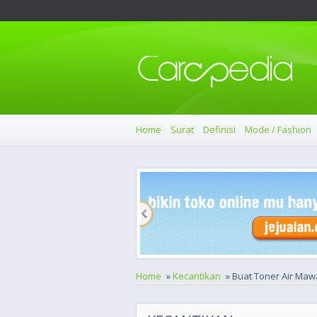
Home
Surat
Definisi
Mode / Fashion
Home
»
Kecantikan
» Buat Toner Air Maw