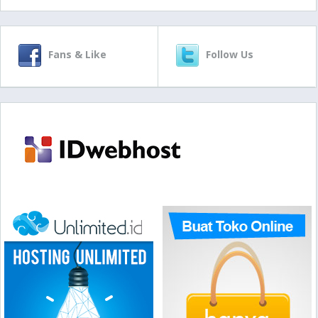
Fans & Like
Follow Us