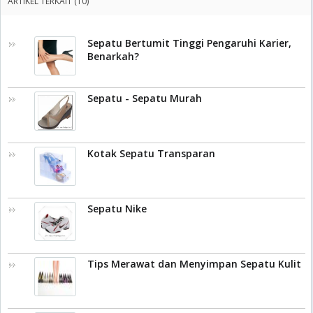
ARTIKEL TERKAIT (10)
Sepatu Bertumit Tinggi Pengaruhi Karier,
Benarkah?
Sepatu - Sepatu Murah
Kotak Sepatu Transparan
Sepatu Nike
Tips Merawat dan Menyimpan Sepatu Kulit