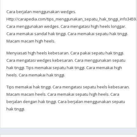
Cara berjalan menggunakan wedges.
Http://carapedia.com/tips_menggunakan_sepatu_hak_tinggi_info3459.
Cara menggunakan wedges. Cara mengatasi high heels longgar.
Cara memakai sandal hak tinggi. Cara memakai sepatu hak tinggi.
Macam macam high heels.
Menyiasati high heels kebesaran. Cara pakai sepatu hak tinggi.
Cara mengatasi wedges kebesaran. Cara menggunakan sepatu
hak tinggi. Tips memakai sepatu hak tinggi. Cara memakai high
heels. Cara memakai hak tinggi.
Tips memakai hak tinggi. Cara mengatasi sepatu heels kebesaran.
Macam macam heels. Cara memakai sepatu high heels. Cara
berjalan dengan hak tinggi. Cara berjalan menggunakan sepatu
hak tinggi.