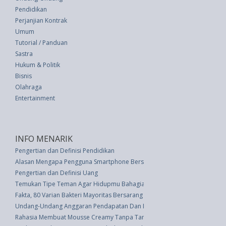
Pendidikan
Perjanjian Kontrak
Umum
Tutorial / Panduan
Sastra
Hukum & Politik
Bisnis
Olahraga
Entertainment
INFO MENARIK
Pengertian dan Definisi Pendidikan
Alasan Mengapa Pengguna Smartphone Bersaing Merk
Pengertian dan Definisi Uang
Temukan Tipe Teman Agar Hidupmu Bahagia
Fakta, 80 Varian Bakteri Mayoritas Bersarang di Kaki Manusia
Undang-Undang Anggaran Pendapatan Dan Belanja Negara Tahun Anggara
Rahasia Membuat Mousse Creamy Tanpa Tambahan Gelatin