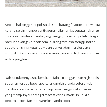
Sepatu hak tinggi menjadi salah satu barang favorite para wanita
karena selain mempercantik penampilan anda, sepatu hak tinggi
juga bisa membantu anda yang menginginkan tampil lebih tinggi.
namun sayangnya, tidak semua orang terbiasa menggunakan
sepatu jenis ini, nyatanya masih banyak dari mereka yang
mengalami kesulitan saat harus menggunakan high heels dalam
waktu yang lama.
Nah, untuk menyiasati kesulitan dalam menggunakan high heels,
sebenarnya ada beberapa cara yang bisa anda coba untuk
membantu anda bertahan cukup lama menggunakan sepatu
yang mempunyai berbagai macam variasi model ini. Ini dia
beberapa tips dan trick yang bisa anda coba,