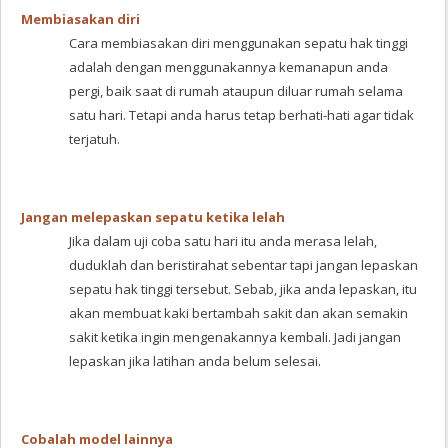
Membiasakan diri
Cara membiasakan diri menggunakan sepatu hak tinggi
adalah dengan menggunakannya kemanapun anda
pergi, baik saat di rumah ataupun diluar rumah selama
satu hari. Tetapi anda harus tetap berhati-hati agar tidak
terjatuh.
Jangan melepaskan sepatu ketika lelah
Jika dalam uji coba satu hari itu anda merasa lelah,
duduklah dan beristirahat sebentar tapi jangan lepaskan
sepatu hak tinggi tersebut. Sebab, jika anda lepaskan, itu
akan membuat kaki bertambah sakit dan akan semakin
sakit ketika ingin mengenakannya kembali. Jadi jangan
lepaskan jika latihan anda belum selesai.
Cobalah model lainnya